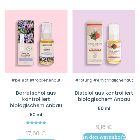
#belebt #trockenehaut
#rötung #empfindlichehaut
Borretschöl aus
Distelöl aus kontrolliert
kontrolliert
biologischem Anbau
biologischem Anbau
50 ml
50 ml
9,16
€
5.00
17,60
€
out of 5
In den Warenkorb