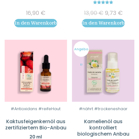
5.00
Ursprünglic
Aktuel
16,90
€
13,90
€
9,73
€
out of 5
Preis
Preis
In den Warenkorb
In den Warenkorb
war:
ist:
13,90 €
9,73 €
Angebo
t!
#Antioxidans #reifeHaut
#nährt #trockeneshaar
Kaktusfeigenkernöl aus
Kamelienöl aus
zertifiziertem Bio-Anbau
kontrolliert
biologischem Anbau
20 ml