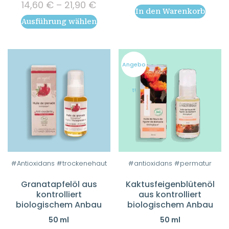
Preisspanne:
14,60
€
–
21,90
€
out of 5
Optionen
In den Warenkorb
14,60 €
Ausführung wählen
bis
können
21,90 €
auf
der
Produktseite
Angebo
gewählt
werden
t!
#Antioxidans #trockenehaut
#antioxidans #permatur
Granatapfelöl aus
Kaktusfeigenblütenöl
kontrolliert
aus kontrolliert
biologischem Anbau
biologischem Anbau
50 ml
50 ml