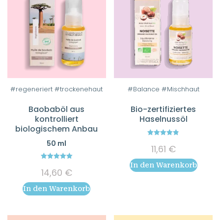
#regeneriert #trockenehaut
#Balance #Mischhaut
Baobaböl aus
Bio-zertifiziertes
kontrolliert
Haselnussöl
biologischem Anbau
4.86
50 ml
11,61
€
out of 5
In den Warenkorb
5.00
14,60
€
out of 5
In den Warenkorb