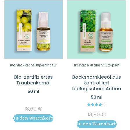
der
Produktseite
gewählt
werden
#antioxidans #permatur
#shape #allehauttypen
Bio-zertifiziertes
Bockshornkleeöl aus
Traubenkernöl
kontrolliert
biologischem Anbau
50 ml
50 ml
13,60
€
4.00
13,80
€
out of 5
In den Warenkorb
In den Warenkorb