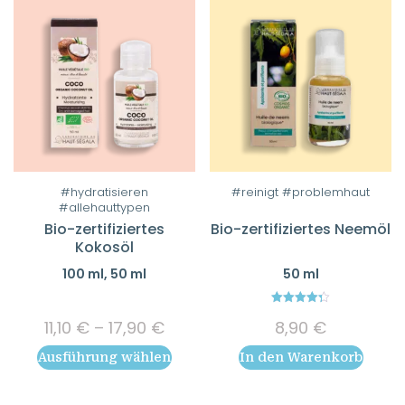
Dieses
#hydratisieren
#reinigt #problemhaut
#allehauttypen
Produkt
Bio-zertifiziertes
Bio-zertifiziertes Neemöl
weist
Kokosöl
mehrere
100 ml, 50 ml
50 ml
Varianten
auf.
4.33
Preisspanne:
Die
11,10
€
–
17,90
€
8,90
€
out of 5
11,10 €
Optionen
Ausführung wählen
In den Warenkorb
bis
können
17,90 €
auf