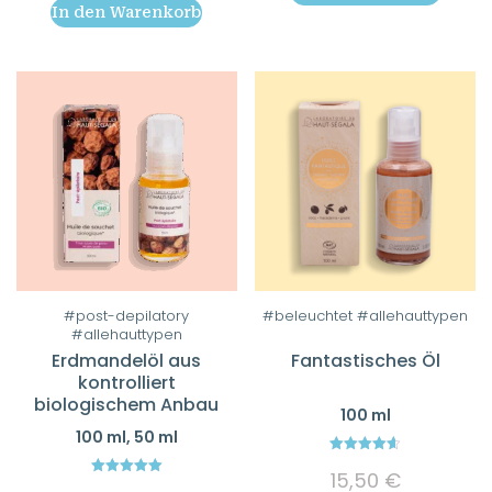
In den Warenkorb
#post-depilatory
#beleuchtet #allehauttypen
Dieses
#allehauttypen
Produkt
Erdmandelöl aus
Fantastisches Öl
weist
kontrolliert
biologischem Anbau
mehrere
100 ml
Varianten
100 ml, 50 ml
auf.
4.64
15,50
€
out of 5
Die
5.00