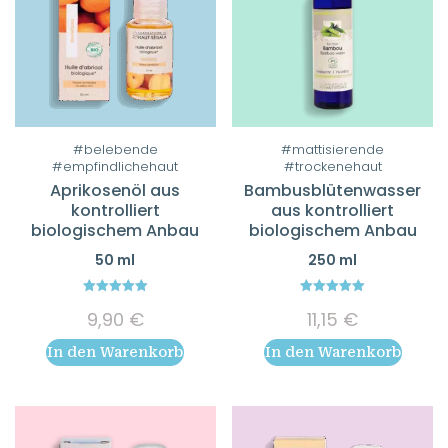
#belebende
#mattisierende
#empfindlichehaut
#trockenehaut
Aprikosenöl aus
Bambusblütenwasser
kontrolliert
aus kontrolliert
biologischem Anbau
biologischem Anbau
50 ml
250 ml
5.00
5.00
9,90
€
11,15
€
out of 5
out of 5
In den Warenkorb
In den Warenkorb