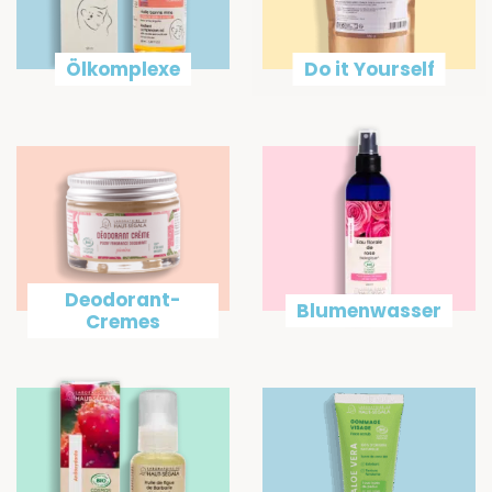
Ölkomplexe
Do it Yourself
Deodorant-
Blumenwasser
Cremes