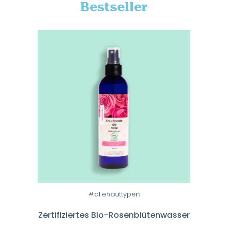
Bestseller
Dieses
Produkt
weist
#allehauttypen
mehrere
Zertifiziertes Bio-Rosenblütenwasser
Varianten