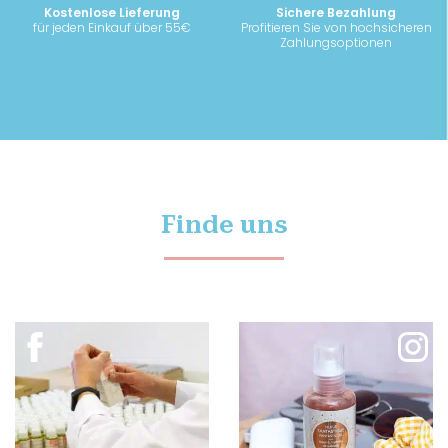
Kostenlose Lieferung
Sichere Bezahlung
für jeden Einkauf über 55€
Profitieren Sie von hochsicheren
Zahlungsoptionen
Finde uns