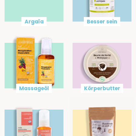
Argaïa
Besser sein
Massageöl
Körperbutter