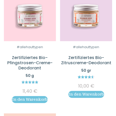
#allehauttypen
#allehauttypen
Zertifiziertes Bio-
Zertifiziertes Bio-
Pfingstrosen-Creme-
Zitruscreme-Deodorant
Deodorant
50 gr
50 g
4.56
10,00
€
out of 5
5.00
11,40
€
out of 5
In den Warenkorb
In den Warenkorb