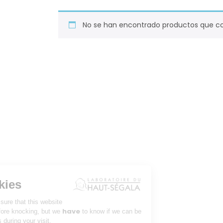
No se han encontrado productos que coi
Our cookies
We waited to be sure that this website
have
interests you before knocking, but we
to know if we can be
your companions during your visit.