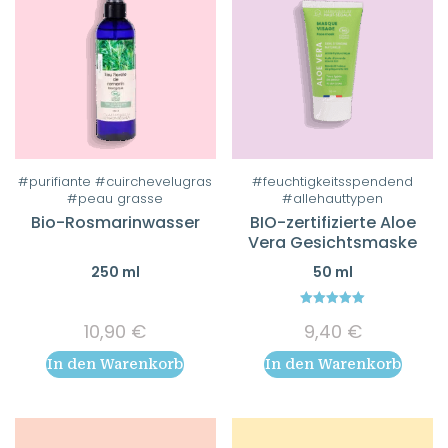
#purifiante #cuirchevelugras
#feuchtigkeitsspendend
#peau grasse
#allehauttypen
Bio-Rosmarinwasser
BIO-zertifizierte Aloe
Vera Gesichtsmaske
250 ml
50 ml
5.00
10,90
€
9,40
€
out of 5
In den Warenkorb
In den Warenkorb