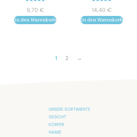
5.00
5.00
9,70
€
14,40
€
out of 5
out of 5
In den Warenkorb
In den Warenkorb
1
2
→
UNSERE SORTIMENTE
GESICHT
KÖRPER
HAARE