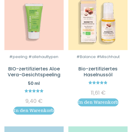
#peeling #allehauttypen
#Balance #Mischhaut
BIO-zertifiziertes Aloe
Bio-zertifiziertes
Vera-Gesichtspeeling
Haselnussöl
50 ml
4.86
11,61
€
out of 5
5.00
9,40
€
out of 5
In den Warenkorb
In den Warenkorb