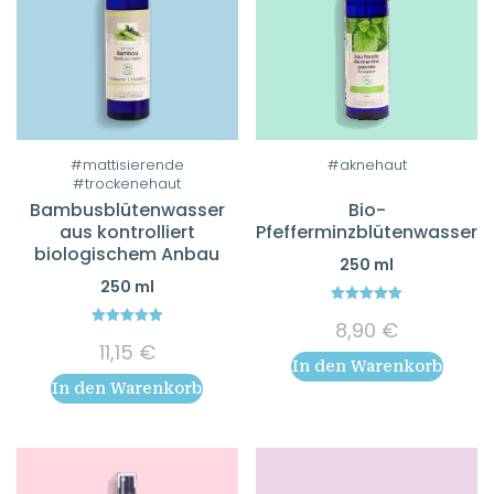
#mattisierende
#aknehaut
#trockenehaut
Bambusblütenwasser
Bio-
aus kontrolliert
Pfefferminzblütenwasser
biologischem Anbau
250 ml
250 ml
5.00
8,90
€
out of 5
5.00
11,15
€
out of 5
In den Warenkorb
In den Warenkorb