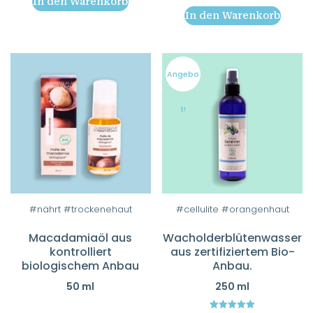
In den Warenkorb
In den Warenkorb
Angebo
t!
#nährt #trockenehaut
#cellulite #orangenhaut
Macadamiaöl aus
Wacholderblütenwasser
kontrolliert
aus zertifiziertem Bio-
biologischem Anbau
Anbau.
50 ml
250 ml