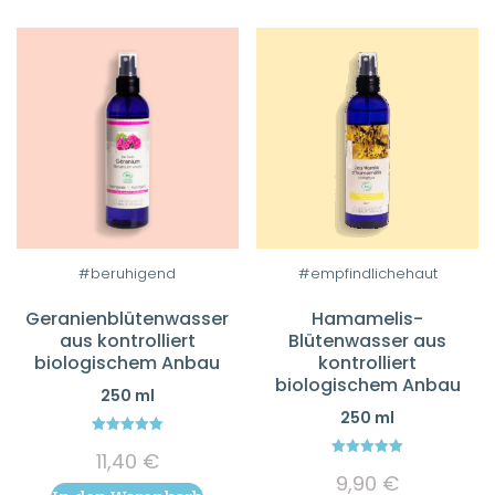
auf
der
Produktseite
gewählt
werden
#beruhigend
#empfindlichehaut
Geranienblütenwasser
Hamamelis-
aus kontrolliert
Blütenwasser aus
biologischem Anbau
kontrolliert
biologischem Anbau
250 ml
250 ml
5.00
11,40
€
out of 5
5.00
9,90
€
out of 5