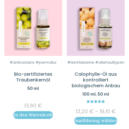
#antioxidans #permatur
#leichtebeine #allehauttypen
Dieses
Produkt
Bio-zertifiziertes
Calophylle-Öl aus
weist
Traubenkernöl
kontrolliert
biologischem Anbau
mehrere
50 ml
Varianten
100 ml, 50 ml
auf.
13,60
€
Die
5.00
Prei
13,20
€
–
19,10
€
out of 5
Optionen
In den Warenkorb
13,20
Ausführung wählen
bis
können
19,10