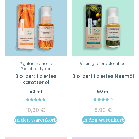
#gutaussehend
#reinigt #problemhaut
#allehauttypen
Bio-zertifiziertes
Bio-zertifiziertes Neemöl
Karottenöl
50 ml
50 ml
5.00
4.33
10,30
€
8,90
€
out of 5
out of 5
In den Warenkorb
In den Warenkorb