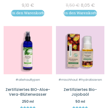
5.00
Ursprünglich
Aktuel
9,10
€
11,50
€
8,05
€
out of 5
Preis
Preis
In den Warenkorb
In den Warenkorb
war:
ist:
11,50 €
8,05 €
#allehauttypen
#mischhaut #hydratisieren
Zertifiziertes BIO-Aloe-
Zertifiziertes Bio-
Vera-Blütenwasser
Jojobaöl
250 ml
50 ml