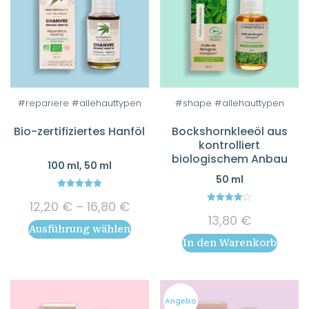
Dieses
#repariere #allehauttypen
#shape #allehauttypen
Produkt
Bio-zertifiziertes Hanföl
Bockshornkleeöl aus
weist
kontrolliert
mehrere
biologischem Anbau
100 ml, 50 ml
Varianten
50 ml
auf.
5.00
Preisspanne:
Die
12,20
€
–
16,80
€
out of 5
4.00
12,20 €
13,80
€
out of 5
Optionen
Ausführung wählen
bis
können
In den Warenkorb
16,80 €
auf
der
Produktseite
Angebo
gewählt