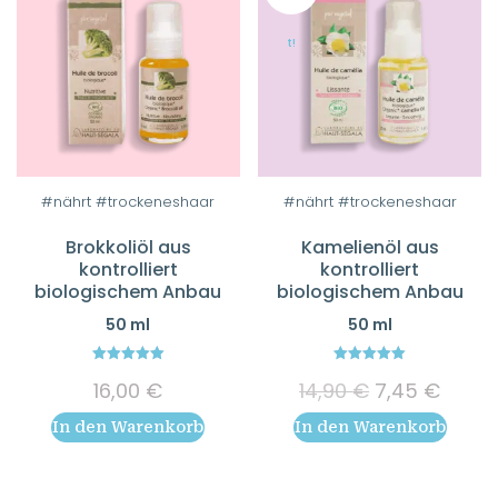
werden
t!
#nährt #trockeneshaar
#nährt #trockeneshaar
Brokkoliöl aus
Kamelienöl aus
kontrolliert
kontrolliert
biologischem Anbau
biologischem Anbau
50 ml
50 ml
5.00
5.00
Ursprünglich
Aktuel
16,00
€
14,90
€
7,45
€
out of 5
out of 5
Preis
Preis
In den Warenkorb
In den Warenkorb
war:
ist:
14,90 €
7,45 