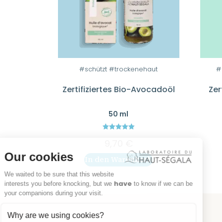
#schützt #trockenehaut
#
Zertifiziertes Bio-Avocadoöl
Zer
50 ml
5.00
9,70
€
out of 5
Our cookies
In den Warenkorb
We waited to be sure that this website
have
interests you before knocking, but we
to know if we can be
your companions during your visit.
Why are we using cookies?