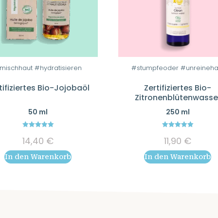
mischhaut #hydratisieren
#stumpfeoder #unreineha
tifiziertes Bio-Jojobaöl
Zertifiziertes Bio-
Zitronenblütenwasse
50 ml
250 ml
5.00
5.00
14,40
€
11,90
€
out of 5
out of 5
In den Warenkorb
In den Warenkorb