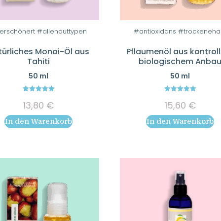
erschönert #allehauttypen
#antioxidans #trockeneha
türliches Monoi-Öl aus
Pflaumenöl aus kontroll
Tahiti
biologischem Anba
50 ml
50 ml
5.00
5.00
13,80
€
15,60
€
out of 5
out of 5
In den Warenkorb
In den Warenkorb