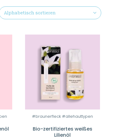
ypen
#braunerfleck #allehauttypen
enöl
Bio-zertifiziertes weißes
Lilienöl