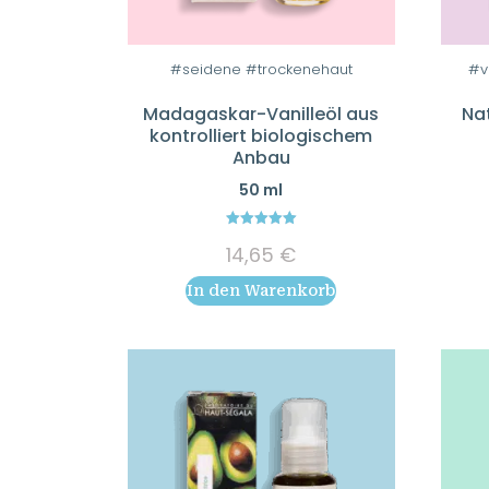
#seidene #trockenehaut
#v
Madagaskar-Vanilleöl aus
Na
kontrolliert biologischem
Anbau
50 ml
5.00
14,65
€
out of 5
In den Warenkorb