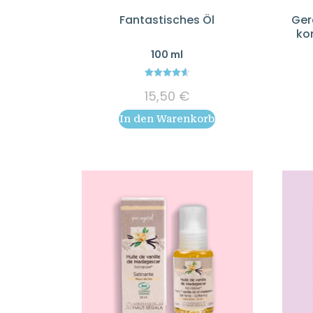
Fantastisches Öl
Ger
ko
100 ml
4.64
15,50
€
out of 5
In den Warenkorb