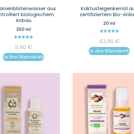
anienblütenwasser aus
Kaktusfeigenkernöl a
ntrolliert biologischem
zertifiziertem Bio-Anb
Anbau
20 ml
250 ml
5.00
43,90
€
out of 5
5.00
11,40
€
out of 5
In den Warenkorb
In den Warenkorb