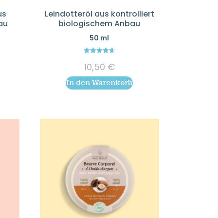
us
Leindotteröl aus kontrolliert
au
biologischem Anbau
50 ml
4.67
10,50
€
out of 5
In den Warenkorb