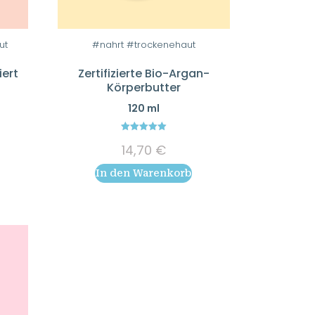
ut
#nahrt #trockenehaut
iert
Zertifizierte Bio-Argan-
u
Körperbutter
120 ml
5.00
14,70
€
out of 5
In den Warenkorb