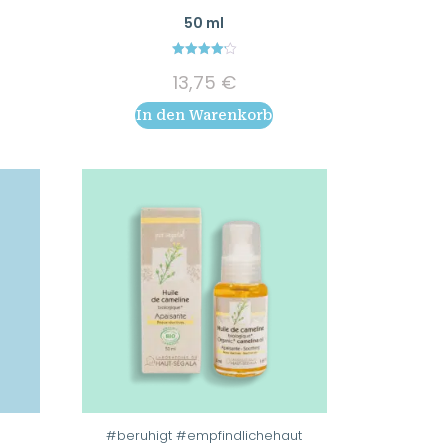
50 ml
4.20
13,75
€
out of 5
In den Warenkorb
#beruhigt #empfindlichehaut