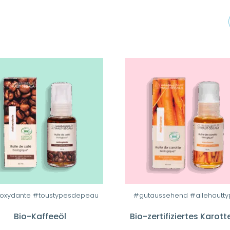
ioxydante #toustypesdepeau
#gutaussehend #allehautt
Bio-Kaffeeöl
Bio-zertifiziertes Karott