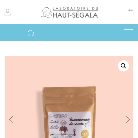
Previo
Next
us