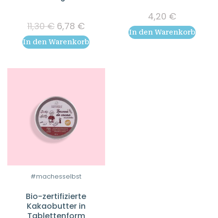
4,20
€
Ursprünglicher
Aktueller
11,30
€
6,78
€
In den Warenkorb
Preis
Preis
In den Warenkorb
war:
ist:
11,30 €
6,78 €.
#machesselbst
Bio-zertifizierte
Kakaobutter in
Tablettenform