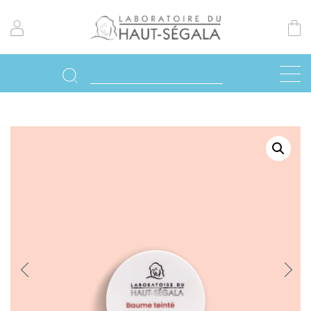
Previo
Next
us