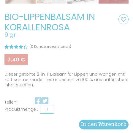
BIO-LIPPENBALSAM IN
KORALLENROSA
9 gr
(
0
Kundenrezensionen)
Bewertet
3
mit
4.33
7,40
€
von 5,
basieren
d auf
Dieser getönte 2-in-1-Balsam für Lippen und Wangen mit
Kundenbe
wertungen
zart schmelzender Textur besteht zu 100 % aus natürlichen
Inhaltsstoffen.
Teilen :
Bio-
Lippenbalsam
In den Warenkorb
in