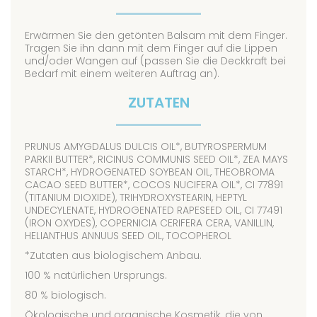
Erwärmen Sie den getönten Balsam mit dem Finger.
Tragen Sie ihn dann mit dem Finger auf die Lippen
und/oder Wangen auf (passen Sie die Deckkraft bei
Bedarf mit einem weiteren Auftrag an).
ZUTATEN
PRUNUS AMYGDALUS DULCIS OIL*, BUTYROSPERMUM
PARKII BUTTER*, RICINUS COMMUNIS SEED OIL*, ZEA MAYS
STARCH*, HYDROGENATED SOYBEAN OIL, THEOBROMA
CACAO SEED BUTTER*, COCOS NUCIFERA OIL*, CI 77891
(TITANIUM DIOXIDE), TRIHYDROXYSTEARIN, HEPTYL
UNDECYLENATE, HYDROGENATED RAPESEED OIL, CI 77491
(IRON OXYDES), COPERNICIA CERIFERA CERA, VANILLIN,
HELIANTHUS ANNUUS SEED OIL, TOCOPHEROL
*Zutaten aus biologischem Anbau.
100 % natürlichen Ursprungs.
80 % biologisch.
Ökologische und organische Kosmetik, die von