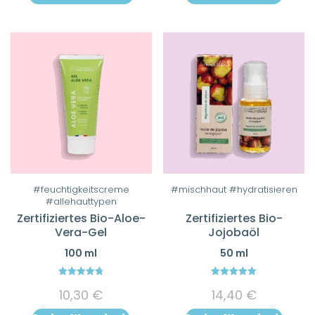
können
11,30 €
auf
der
Produktseite
gewählt
werden
#feuchtigkeitscreme
#mischhaut #hydratisieren
#allehauttypen
Zertifiziertes Bio-Aloe-
Zertifiziertes Bio-
Vera-Gel
Jojobaöl
100 ml
50 ml
4.80
5.00
10,30
€
14,40
€
out of 5
out of 5