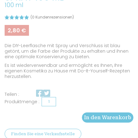
100 ml
(
0
Kundenrezensionen)
Bewertet
1
mit
5.00
2,80
€
von 5,
basierend
auf
Die DIY-Leerflasche mit Spray und Verschluss ist blau
Kundenbew
ertung
getönt, um die Farbe der Produkte zu erhalten und ihnen
eine optimale Konservierung zu bieten.
Es ist wiederverwendbar und ermöglicht es Ihnen, Ihre
eigenen Kosmetika zu Hause mit Do-It-Yourself-Rezepten
herzustellen.
Teilen :
Blaue
PET-
In den Warenkorb
Flasche
mit
Finden Sie eine Verkaufsstelle
Spray