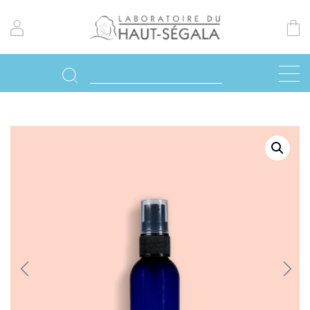
Previo
Next
us