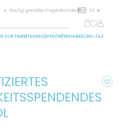
Häufig gestellte Fragen
Kontakt
n
DE
RE SORTIMENTE
GESICHT
KÖRPER
HAARE
CBD-ÖLE
IZIERTES
KEITSSPENDENDES
ÖL