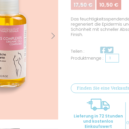
17,50
€
10,50
€
Ursprünglicher
Aktu
Preis
Prei
war:
ist:
Das feuchtigkeitsspendende
17,50 €
10,5
regeneriert die Epidermis u
Schönheit mit schneller Abso
Next
Finish.
Teilen :
Bio-
zertifiziertes
feuchtigkeitsspendendes
Trockenöl
Finden Sie eine Verkaufs
Menge
Lieferung in 72 Stunden
und kostenlos
G
Einkaufswert