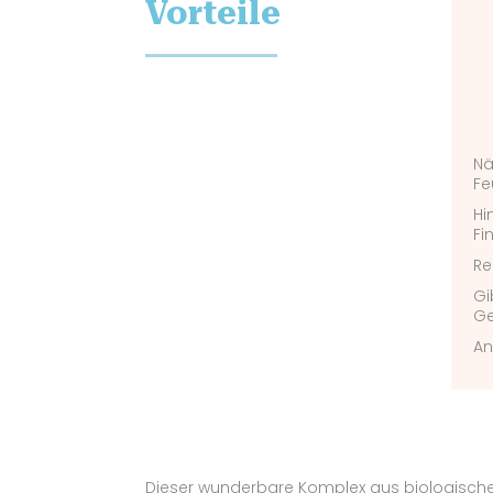
Vorteile
Nä
Fe
Hi
Fi
Re
Gi
Ge
An
Dieser wunderbare Komplex aus biologischen