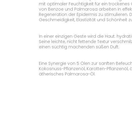
mit optimaler Feuchtigkeit für ein trockenes 
von Benzoe und Palmarosa arbeiten in effekt
Regeneration der Epidermis zu stimulieren. Di
Geschmeidigkeit, Elastizität und Schönheit z
In einer einzigen Geste wird die Haut: hydrati
Seine leichte, nicht fettende Textur verschmi
einen süchtig machenden süßen Duft.
Eine Synergie von 5 Ölen zur sanften Befeuch
Kokosnuss-Pflanzenöl, Karotten-Pflanzenöl, 
ätherisches Palmarosa-Öl.