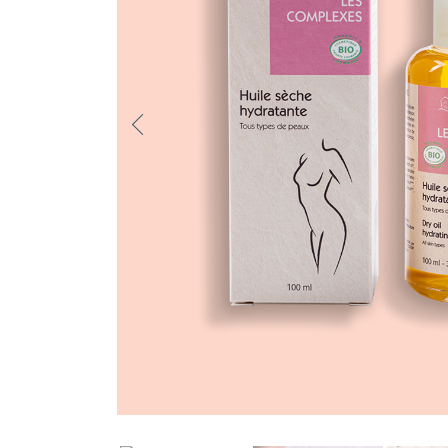
Previo
us