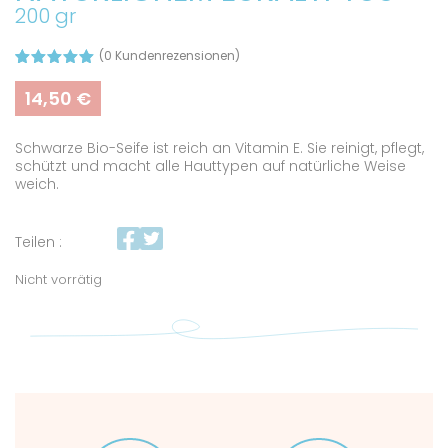
200 gr
(
0
Kundenrezensionen)
Bewertet
1
mit
5.00
14,50
€
von 5,
basierend
auf
Schwarze Bio-Seife ist reich an Vitamin E. Sie reinigt, pflegt,
Kundenbew
ertung
schützt und macht alle Hauttypen auf natürliche Weise
weich.
Teilen :
Nicht vorrätig