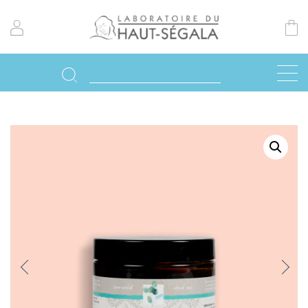
Previo
Next
us