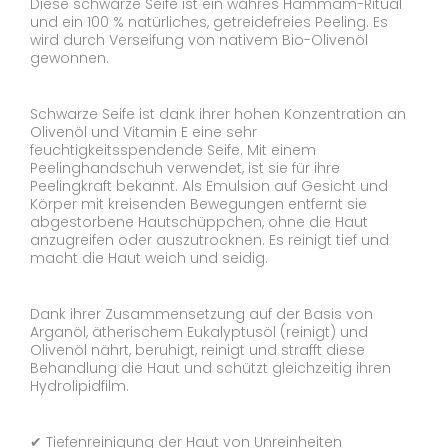
Diese schwarze Seife ist ein wahres Hammam-Ritual
und ein 100 % natürliches, getreidefreies Peeling. Es
wird durch Verseifung von nativem Bio-Olivenöl
gewonnen.
Schwarze Seife ist dank ihrer hohen Konzentration an
Olivenöl und Vitamin E eine sehr
feuchtigkeitsspendende Seife. Mit einem
Peelinghandschuh verwendet, ist sie für ihre
Peelingkraft bekannt. Als Emulsion auf Gesicht und
Körper mit kreisenden Bewegungen entfernt sie
abgestorbene Hautschüppchen, ohne die Haut
anzugreifen oder auszutrocknen. Es reinigt tief und
macht die Haut weich und seidig.
Dank ihrer Zusammensetzung auf der Basis von
Arganöl, ätherischem Eukalyptusöl (reinigt) und
Olivenöl nährt, beruhigt, reinigt und strafft diese
Behandlung die Haut und schützt gleichzeitig ihren
Hydrolipidfilm.
✔ Tiefenreinigung der Haut von Unreinheiten