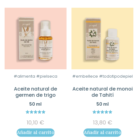
elegir
8,65
hast
en
12,90
la
página
de
producto
#alimenta #pielseca
#embellece #todotipodepiel
Aceite natural de
Aceite natural de monoi
germen de trigo
de Tahití
50 ml
50 ml
5.00
5.00
10,10
€
13,80
€
out of 5
out of 5
Añadir al carrito
Añadir al carrito