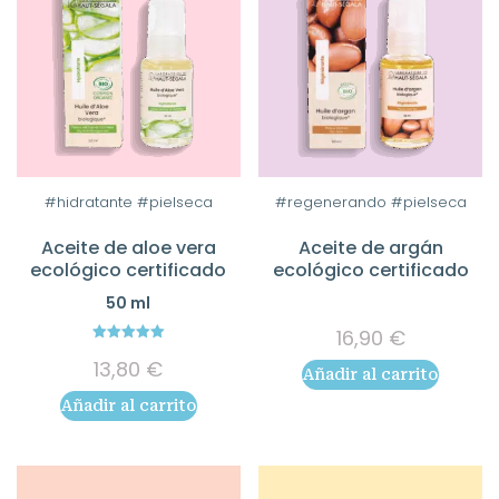
página
de
producto
#hidratante #pielseca
#regenerando #pielseca
Aceite de aloe vera
Aceite de argán
ecológico certificado
ecológico certificado
50 ml
16,90
€
5.00
13,80
€
out of 5
Añadir al carrito
Añadir al carrito