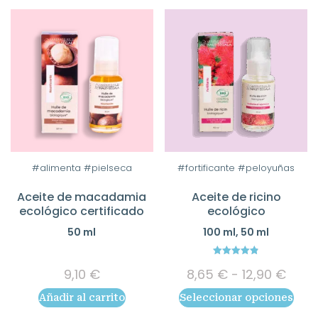
hasta
en
17,90 €
la
página
de
producto
Este
#alimenta #pielseca
#fortificante #peloyuñas
producto
Aceite de macadamia
Aceite de ricino
tiene
ecológico certificado
ecológico
múltiples
50 ml
100 ml, 50 ml
variantes.
Las
4.83
Ran
opciones
9,10
€
8,65
€
-
12,90
€
out of 5
de
se
Añadir al carrito
Seleccionar opciones
preci
pueden
desd