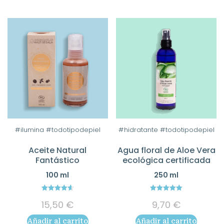
#ilumina #todotipodepiel
#hidratante #todotipodepiel
Aceite Natural
Agua floral de Aloe Vera
Fantástico
ecológica certificada
100 ml
250 ml
4.64
5.00
15,50
€
9,70
€
out of 5
out of 5
Añadir al carrito
Añadir al carrito