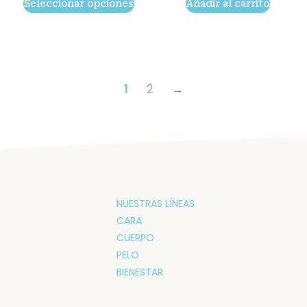
Seleccionar opciones
Añadir al carrito
precios:
pueden
desde
elegir
8,90 €
hasta
en
11,40 €
la
página
1
2
→
de
producto
NUESTRAS LÍNEAS
CARA
CUERPO
PELO
BIENESTAR