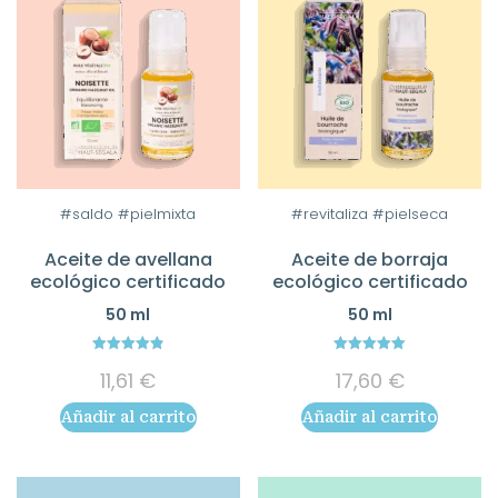
#saldo #pielmixta
#revitaliza #pielseca
Aceite de avellana
Aceite de borraja
ecológico certificado
ecológico certificado
50 ml
50 ml
4.86
5.00
11,61
€
17,60
€
out of 5
out of 5
Añadir al carrito
Añadir al carrito