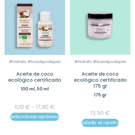
Este
#hidrato #todotipodepiel
#hidrato #todotipodepiel
producto
Aceite de coco
Aceite de coco
tiene
ecológico certificado
ecológico certificado
múltiples
175 gr
100 ml, 50 ml
variantes.
175 gr
Las
Rango
opciones
11,10
€
-
17,90
€
de
13,50
€
se
Seleccionar opciones
precios:
pueden
Añadir al carrito
desde
elegir
11,10 €