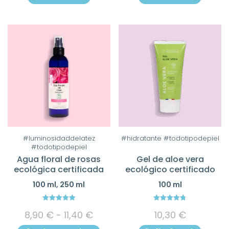
Este
#luminosidaddelatez
#hidratante #todotipodepiel
#todotipodepiel
producto
Agua floral de rosas
Gel de aloe vera
tiene
ecológica certificada
ecológico certificado
múltiples
100 ml, 250 ml
100 ml
variantes.
Las
5.00
4.80
Rango
opciones
8,90
€
-
11,40
€
10,30
€
out of 5
out of 5
de
se