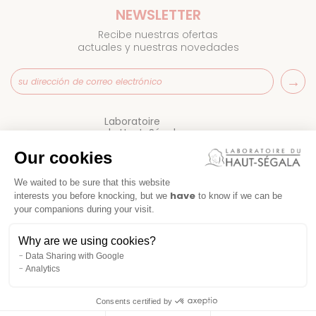
NEWSLETTER
Recibe nuestras ofertas
actuales y nuestras novedades
Laboratoire
du Haut-Ségala
Puntos de venta
Our cookies
Preguntas frecuentes
Contactar
We waited to be sure that this website
have
interests you before knocking, but we
to know if we can be
your companions during your visit.
Why are we using cookies?
Data Sharing with Google
Analytics
Consents certified by
CONDICIONES GENERALES DE VENTA