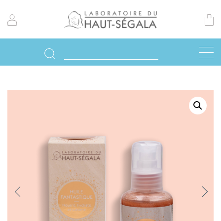
Previo
Next
us