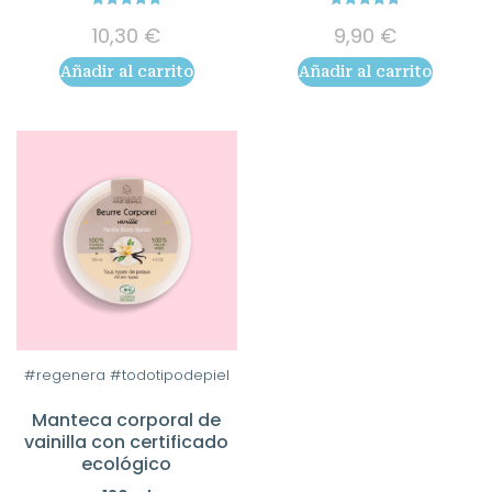
5.00
5.00
10,30
€
9,90
€
out of 5
out of 5
Añadir al carrito
Añadir al carrito
#regenera #todotipodepiel
Manteca corporal de
vainilla con certificado
ecológico