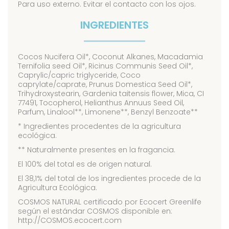
Para uso externo. Evitar el contacto con los ojos.
INGREDIENTES
Cocos Nucifera Oil*, Coconut Alkanes, Macadamia
Ternifolia seed Oil*, Ricinus Communis Seed Oil*,
Caprylic/capric triglyceride, Coco
caprylate/caprate, Prunus Domestica Seed Oil*,
Trihydroxystearin, Gardenia taitensis flower, Mica, CI
77491, Tocopherol, Helianthus Annuus Seed Oil,
Parfum, Linalool**, Limonene**, Benzyl Benzoate**
* Ingredientes procedentes de la agricultura
ecológica.
** Naturalmente presentes en la fragancia.
El 100% del total es de origen natural.
El 38,1% del total de los ingredientes procede de la
Agricultura Ecológica.
COSMOS NATURAL certificado por Ecocert Greenlife
según el estándar COSMOS disponible en:
http://COSMOS.ecocert.com