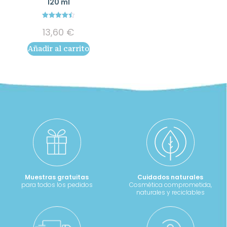
120 ml
4.50
13,60
€
out of 5
Añadir al carrito
Muestras gratuitas
Cuidados naturales
para todos los pedidos
Cosmética comprometida,
naturales y reciclables