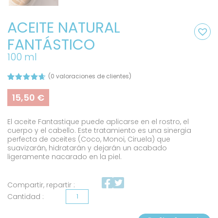
ACEITE NATURAL
FANTÁSTICO
100 ml
(
0
valoraciones de clientes)
Valorado
14
con
4.64
15,50
€
de 5 en
base a
valoracion
El aceite Fantastique puede aplicarse en el rostro, el
es de
clientes
cuerpo y el cabello. Este tratamiento es una sinergia
perfecta de aceites (Coco, Monoi, Ciruela) que
suavizarán, hidratarán y dejarán un acabado
ligeramente nacarado en la piel.
Compartir, repartir :
Aceite
Natural