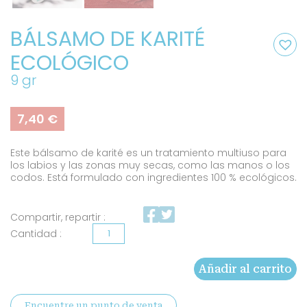
BÁLSAMO DE KARITÉ
ECOLÓGICO
9 gr
7,40
€
Este bálsamo de karité es un tratamiento multiuso para
los labios y las zonas muy secas, como las manos o los
codos. Está formulado con ingredientes 100 % ecológicos.
Compartir, repartir :
Bálsamo
de
Añadir al carrito
karité
ecológico
Encuentre un punto de venta