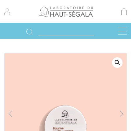
Previo
Next
us