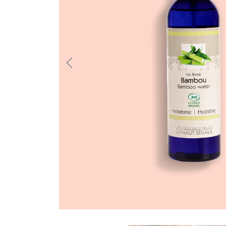
Previo
us