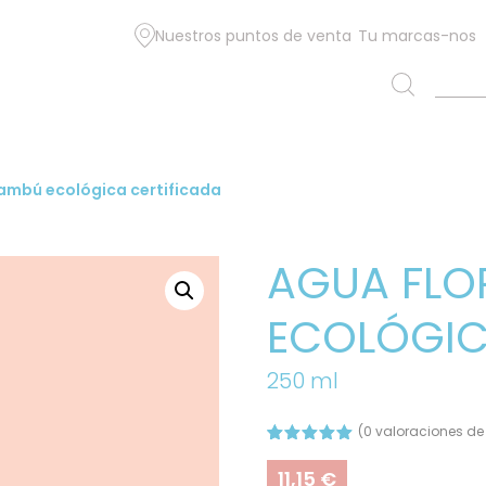
Nuestros puntos de venta
Tu marcas-nos
bambú ecológica certificada
AGUA FLO
ECOLÓGIC
250 ml
(
0
valoraciones de 
Valorado
2
con
5.00
11,15
€
de 5 en