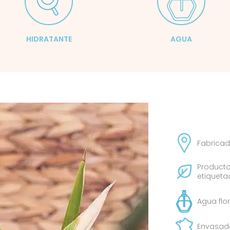
HIDRATANTE
AGUA
Fabricad
Producto
etiquet
Agua flo
Envasado