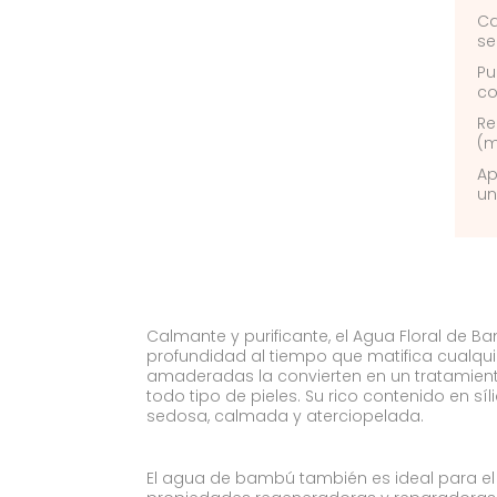
Ca
se
Pu
co
Re
(m
Ap
un
Calmante y purificante, el Agua Floral de Ba
profundidad al tiempo que matifica cualquier
amaderadas la convierten en un tratamient
todo tipo de pieles. Su rico contenido en síli
sedosa, calmada y aterciopelada.
El agua de bambú también es ideal para el 