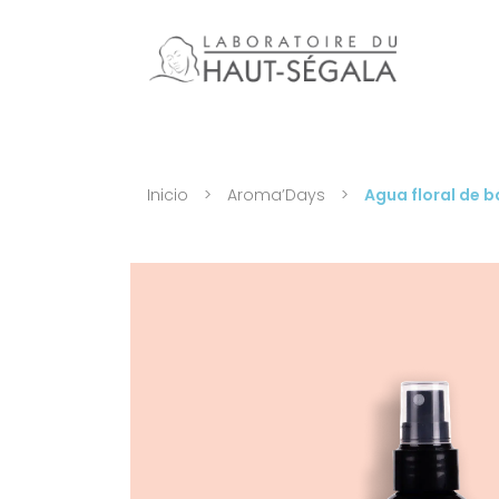
Inicio
>
Aroma’Days
>
Agua floral de 