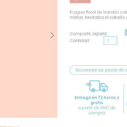
base a
valoracione
El agua floral de bambú calm
s de
clientes
mixtas. Revitaliza el cabello y
Next
Compartir, repartir :
Agua
floral
de
bambú
Encuentre un punto de 
ecológica
certificada
cantidad
Entrega en 72 horas y
gratis
a partir de 55€ de
compra