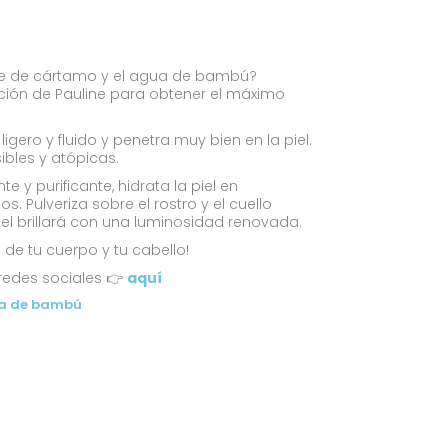
ite de cártamo y el agua de bambú?
ación de Pauline para obtener el máximo
igero y fluido y penetra muy bien en la piel.
ibles y atópicas.
 y purificante, hidrata la piel en
os. Pulveriza sobre el rostro y el cuello
piel brillará con una luminosidad renovada.
 de tu cuerpo y tu cabello!
 redes sociales 👉
aquí
ua de bambú