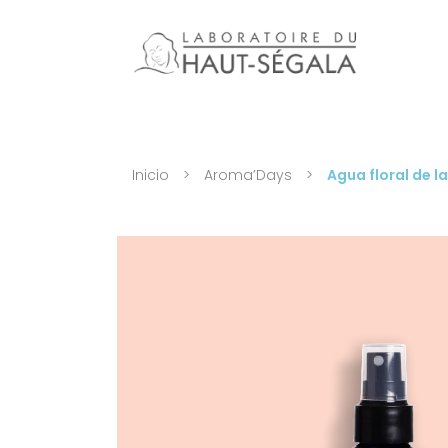
Inicio
>
Aroma’Days
>
Agua floral de 