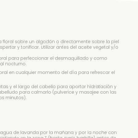
a floral sobre un algodón o directamente sobre la piel
rtar y tonificar. Utilizar antes del aceite vegetal y/o
floral para perfeccionar el desmaquillado y como
al nocturno.
loral en cualquier momento del día para refrescar el
untas y el largo del cabello para aportar hidratación y
 cabelludo para calmarlo (pulverice y masajee con las
s minutos).
ica agua de lavanda por la mañana y por la noche con
istiendo en la zona T (frente, nariz, barbilla) antes de