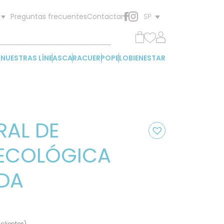
Preguntas frecuentes
Contactar
SP
NUESTRAS LÍNEAS
CARA
CUERPO
PELO
BIENESTAR
RAL DE
ECOLÓGICA
ADA
clientes)