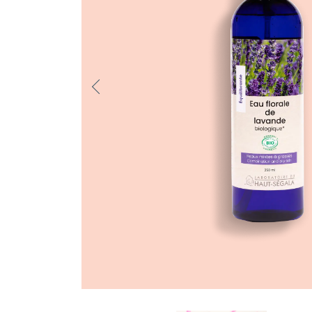
Previo
us