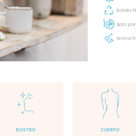
Botella P
Apto pa
Aroma fre
ROSTRO
CUERPO