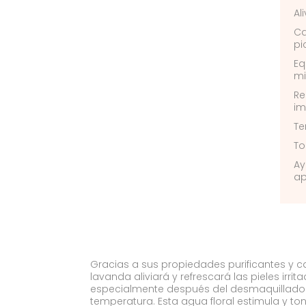
Ali
Ca
pi
Eq
mi
Re
im
Te
To
Ay
ap
Gracias a sus propiedades purificantes y c
lavanda aliviará y refrescará las pieles irri
especialmente después del desmaquillado
temperatura. Esta agua floral estimula y toni