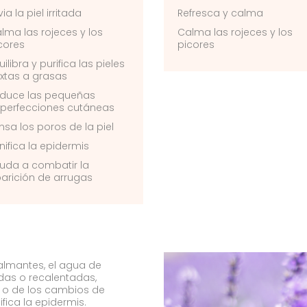
via la piel irritada
Refresca y calma
lma las rojeces y los
Calma las rojeces y los
cores
picores
uilibra y purifica las pieles
xtas a grasas
duce las pequeñas
perfecciones cutáneas
nsa los poros de la piel
nifica la epidermis
uda a combatir la
arición de arrugas
almantes, el agua de
tadas o recalentadas,
 o de los cambios de
fica la epidermis.