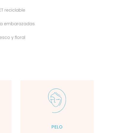
ET reciclable
ra embarazadas
sco y floral
PELO