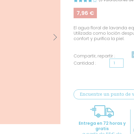
Valorado
1
con
4.00
7,96
€
de 5 en
base a
valoració
El agua floral de lavanda eq
n de un
cliente
Utilizada como loción desp
Next
confort y purifica la piel.
Compartir, repartir :
Agua
floral
de
lavanda
Encuentre un punto de 
ecológica
certificada
cantidad
Entrega en 72 horas y
gratis