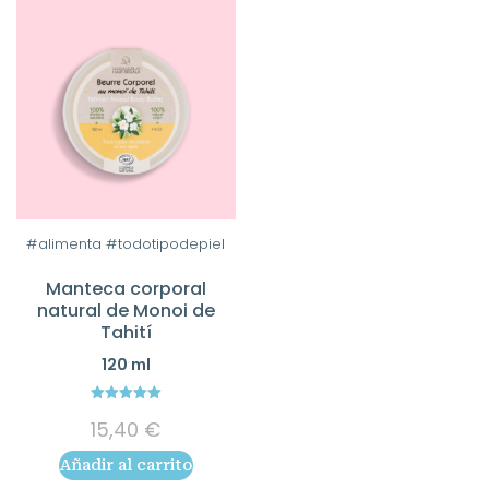
hast
en
11,30 
la
página
de
producto
#alimenta #todotipodepiel
Manteca corporal
natural de Monoi de
Tahití
120 ml
5.00
15,40
€
out of 5
Añadir al carrito