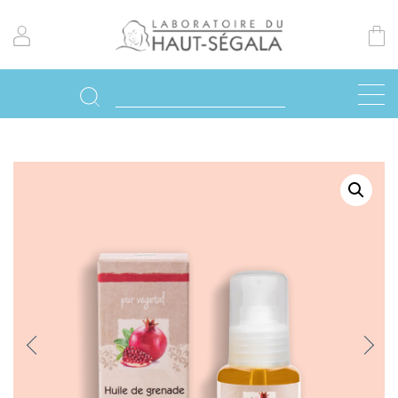
Previo
Next
us