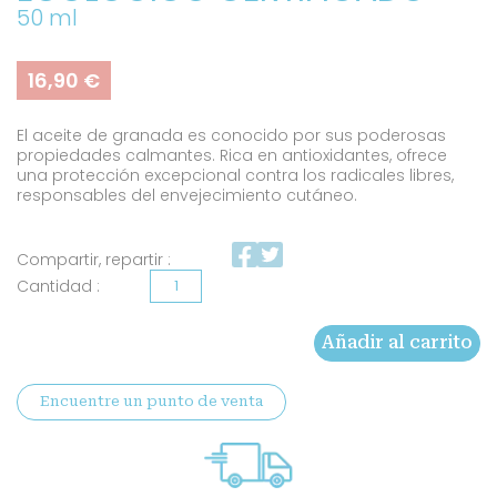
50 ml
16,90
€
El aceite de granada es conocido por sus poderosas
propiedades calmantes. Rica en antioxidantes, ofrece
una protección excepcional contra los radicales libres,
responsables del envejecimiento cutáneo.
Compartir, repartir :
Aceite
de
Añadir al carrito
granada
ecológico
Encuentre un punto de venta
certificado
cantidad