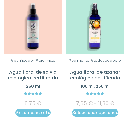
Este
#purificador #pielmixta
#calmante #todotipodepiel
producto
Agua floral de salvia
Agua floral de azahar
tiene
ecológica certificada
ecológica certificada
múltiples
250 ml
100 ml, 250 ml
variantes.
Las
5.00
5.00
Rang
opciones
8,75
€
7,85
€
-
11,30
€
out of 5
out of 5
de
se
Añadir al carrito
Seleccionar opciones
preci
pueden
desd
elegir
7,85 