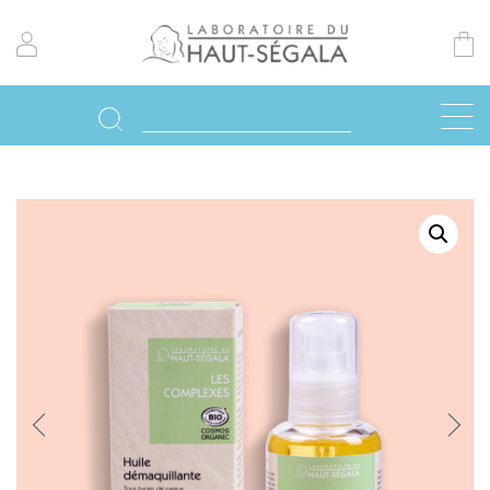
Previo
Next
us