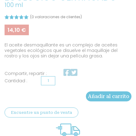
100 ml
(
0
valoraciones de clientes)
Valorado
5
con
5.00
14,10
€
de 5 en
base a
valoracione
El aceite desmaquillante es un complejo de aceites
s de
clientes
vegetales ecológicos que disuelve el maquillaje del
rostro y los ojos sin dejar una película grasa.
Compartir, repartir :
Aceite
limpiador
Añadir al carrito
ecológico
certificado
Encuentre un punto de venta
cantidad