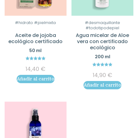
#hidrato #pielmixta
#desmaquillante
#todotipodepiel
Aceite de jojoba
Agua micelar de Aloe
ecológico certificado
vera con certificado
ecológico
50 ml
200 ml
5.00
14,40
€
out of 5
5.00
14,90
€
out of 5
Añadir al carrito
Añadir al carrito