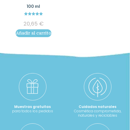
100 ml
5.00
20,65
€
out of 5
Añadir al carrito
Muestras gratuitas
Cuidados naturales
para todos los pedidos
Cosmética comprometida,
naturales y reciclables