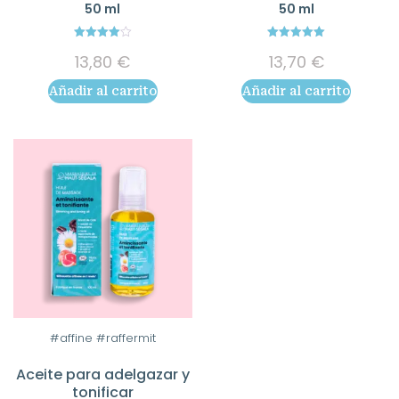
50 ml
50 ml
4.00
5.00
13,80
€
13,70
€
out of 5
out of 5
Añadir al carrito
Añadir al carrito
#affine #raffermit
Aceite para adelgazar y
tonificar