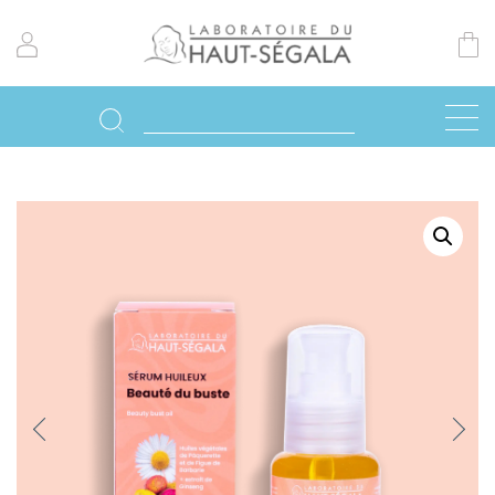
Previo
Next
us