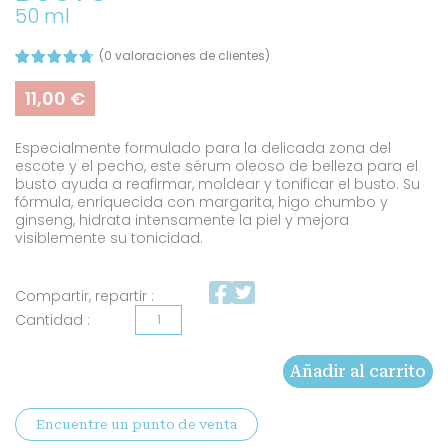
50 ml
(
0
valoraciones de clientes)
Valorado
3
con
4.67
11,00
€
de 5 en
base a
valoracion
Especialmente formulado para la delicada zona del
es de
clientes
escote y el pecho, este sérum oleoso de belleza para el
busto ayuda a reafirmar, moldear y tonificar el busto. Su
fórmula, enriquecida con margarita, higo chumbo y
ginseng, hidrata intensamente la piel y mejora
visiblemente su tonicidad.
Compartir, repartir :
Aceite
de
Añadir al carrito
belleza
para
Encuentre un punto de venta
el