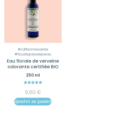
#raffermissante
#toustypesdepeau
Eau florale de verveine
odorante certifiée BIO
250 ml
5.00
9,60
€
out of 5
Ajouter au panier