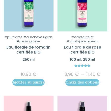
Ce
#purifiante #cuirchevelugras
#éclatduteint
#peau grasse
#toustypesdepeau
produit
Eau florale de romarin
Eau florale de rose
a
certifiée BIO
certifiée BIO
plusieurs
250 ml
100 ml, 250 ml
variations.
Les
5.00
Plag
options
10,90
€
8,90
€
–
11,40
€
out of 5
de
peuvent
Ajouter au panier
Choix des options
prix :
être
8,90
choisies
à
11,40
sur
la
page