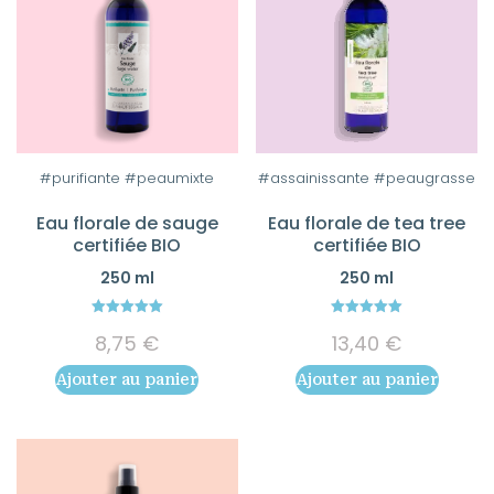
du
produit
#purifiante #peaumixte
#assainissante #peaugrasse
Eau florale de sauge
Eau florale de tea tree
certifiée BIO
certifiée BIO
250 ml
250 ml
5.00
5.00
8,75
€
13,40
€
out of 5
out of 5
Ajouter au panier
Ajouter au panier