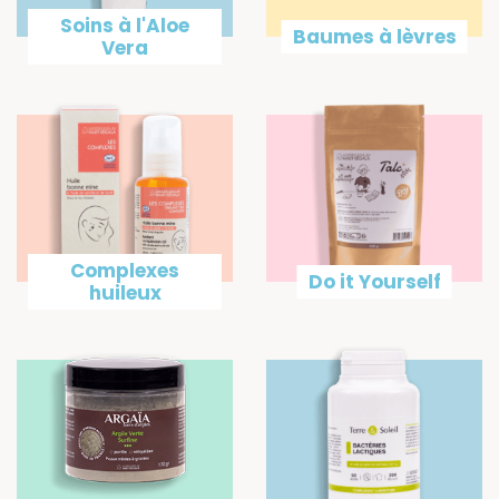
Soins à l'Aloe
Baumes à lèvres
Vera
Complexes
Do it Yourself
huileux