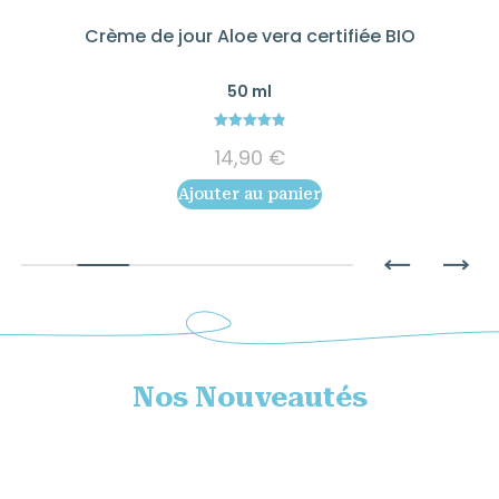
Crème de jour Aloe vera certifiée BIO
50 ml
4.89
14,90
€
out of 5
Ajouter au panier
Nos Nouveautés