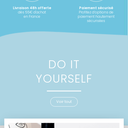
Livraison 48h offerte
Paiement sécurisé
dès 55€ d'achat
Profitez d’options de
en France
paiement hautement
sécurisées
DO IT
YOURSELF
Voir tout