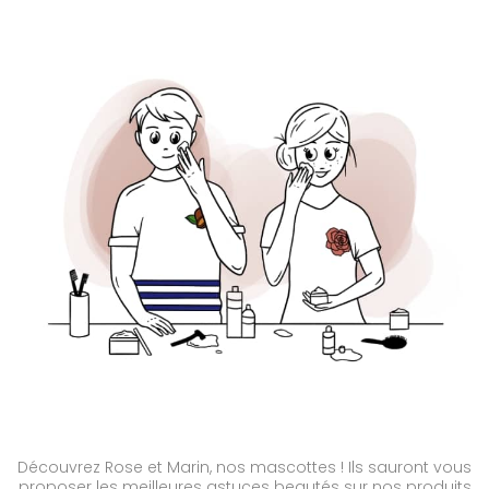
Découvrez Rose et Marin, nos mascottes ! Ils sauront vous
proposer les meilleures astuces beautés sur nos produits