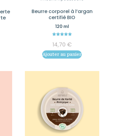
Beurre corporel à l’argan
Verte
certifié BIO
rte
120 ml
5.00
e
14,70
€
out of 5
rix
Ajouter au panier
ctuel
st :
5,54 €.