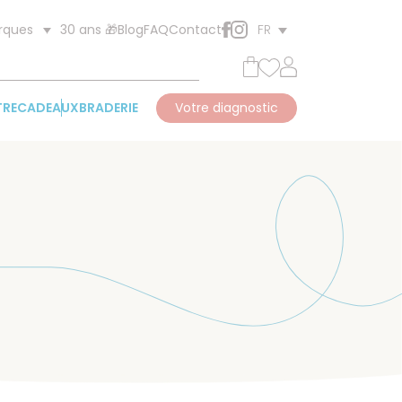
30 ans 🎁
Blog
FAQ
Contact
rques
FR
TRE
CADEAUX
BRADERIE
Votre diagnostic