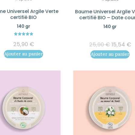
e Universel Argile Verte
Baume Universel Argile 
certifié BIO
certifié BIO – Date cou
140 gr
140 gr
5.00
25,90
€
Le
L
25,90
€
15,54
€
out of 5
prix
p
Ajouter au panier
Ajouter au panier
initial
a
était :
e
25,90 €.
1