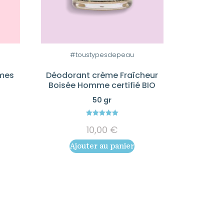
#toustypesdepeau
mes
Déodorant crème Fraîcheur
Boisée Homme certifié BIO
50 gr
5.00
10,00
€
out of 5
Ajouter au panier