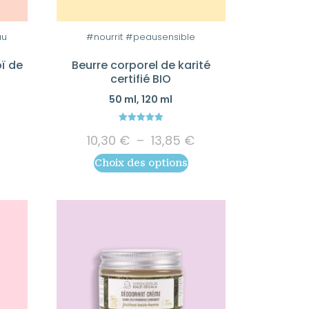
Ce
produit
au
#nourrit #peausensible
a
ï de
Beurre corporel de karité
plusieurs
certifié BIO
variations.
50 ml, 120 ml
Les
options
5.00
Plage
10,30
€
–
13,85
€
out of 5
peuvent
de
être
Choix des options
prix :
choisies
10,30 €
sur
à
13,85 €
la
page
du
produit