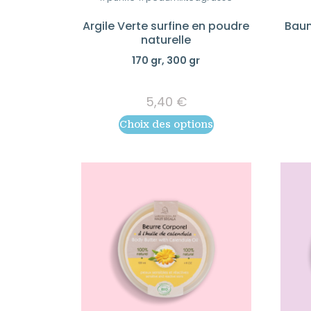
a
Argile Verte surfine en poudre
Baum
plusieurs
naturelle
variations.
170 gr, 300 gr
Les
options
5,40
€
peuvent
être
Choix des options
choisies
sur
la
page
du
produit