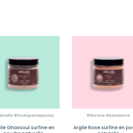
toxifie #toustypesdepeaux
#illumine #peauterne
ile Ghassoul surfine en
Argile Rose surfine en p