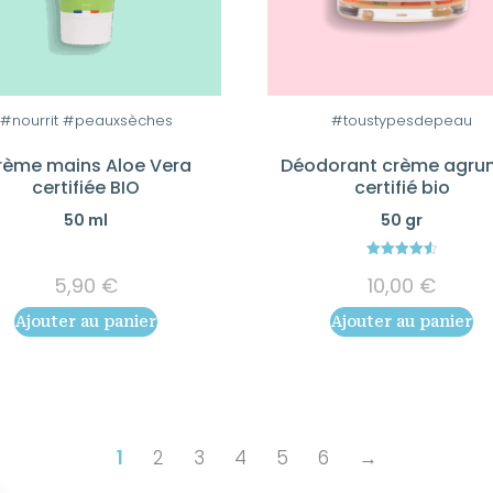
#nourrit #peauxsèches
#toustypesdepeau
rème mains Aloe Vera
Déodorant crème agru
certifiée BIO
certifié bio
50 ml
50 gr
4.56
5,90
€
10,00
€
out of 5
Ajouter au panier
Ajouter au panier
1
2
3
4
5
6
→