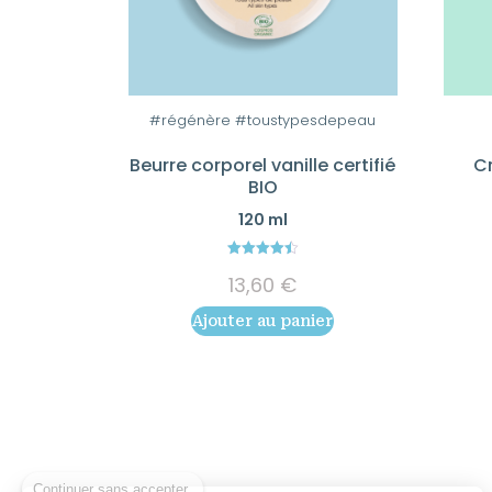
#régénère #toustypesdepeau
Beurre corporel vanille certifié
C
BIO
120 ml
4.50
13,60
€
out of 5
Ajouter au panier
Continuer sans accepter