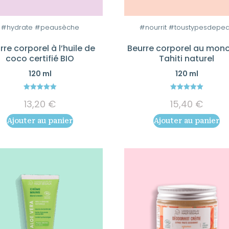
#hydrate #peausèche
#nourrit #toustypesdepe
rre corporel à l’huile de
Beurre corporel au mono
coco certifié BIO
Tahiti naturel
120 ml
120 ml
5.00
5.00
13,20
€
15,40
€
out of 5
out of 5
Ajouter au panier
Ajouter au panier