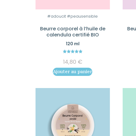
#adoucit #peausensible
Beurre corporel à l’huile de
Beu
calendula certifié BIO
120 ml
5.00
14,80
€
out of 5
Ajouter au panier