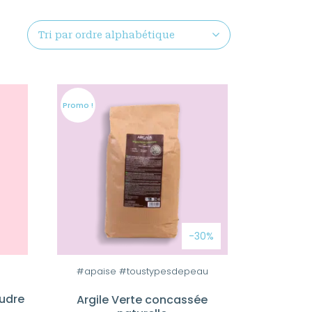
Promo !
-30%
#apaise #toustypesdepeau
oudre
Argile Verte concassée