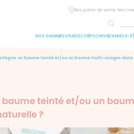
Nos points de vente
Nos ma
NOS GAMMES
VISAGE
CORPS
CHEVEUX
MIEUX-Ê
tégrer un baume teinté et/ou un baume multi-usages dans v
 baume teinté et/ou un bau
aturelle ?