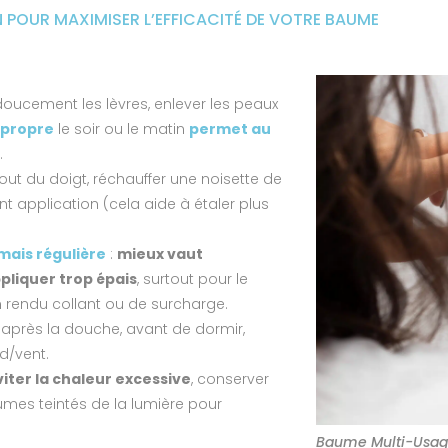
N POUR MAXIMISER L’EFFICACITÉ DE VOTRE BAUME
doucement les lèvres, enlever les peaux
 propre
le soir ou le matin
permet au
.
out du doigt, réchauffer une noisette de
t application (cela aide à étaler plus
mais régulière
:
mieux vaut
pliquer trop épais
, surtout pour le
n rendu collant ou de surcharge.
: après la douche, avant de dormir,
d/vent.
viter la chaleur excessive
, conserver
umes teintés de la lumière pour
Baume Multi-Usage