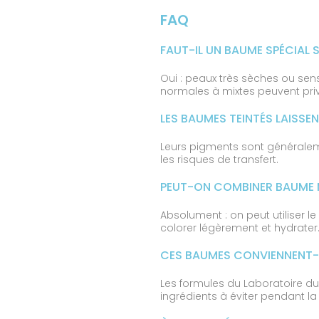
FAQ
FAUT-IL UN BAUME SPÉCIAL S
Oui : peaux très sèches ou sens
normales à mixtes peuvent privi
LES BAUMES TEINTÉS LAISSE
Leurs pigments sont généralem
les risques de transfert.
PEUT-ON COMBINER BAUME M
Absolument : on peut utiliser l
colorer légèrement et hydrater
CES BAUMES CONVIENNENT-I
Les formules du Laboratoire d
ingrédients à éviter pendant la