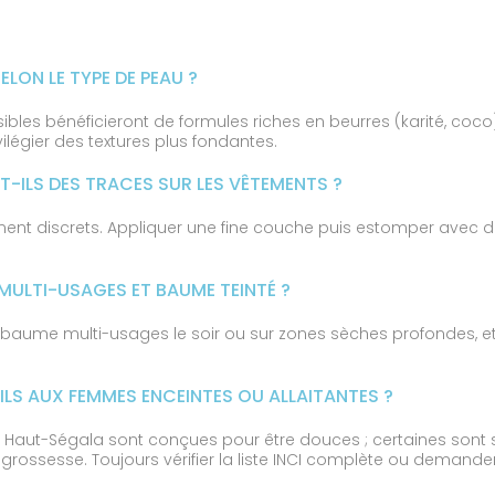
ELON LE TYPE DE PEAU ?
ibles bénéficieront de formules riches en beurres (karité, coco)
légier des textures plus fondantes.
NT-ILS DES TRACES SUR LES VÊTEMENTS ?
ent discrets. Appliquer une fine couche puis estomper avec d
ULTI-USAGES ET BAUME TEINTÉ ?
e baume multi-usages le soir ou sur zones sèches profondes, et
.
LS AUX FEMMES ENCEINTES OU ALLAITANTES ?
u Haut-Ségala sont conçues pour être douces ; certaines sont
 grossesse. Toujours vérifier la liste INCI complète ou demander