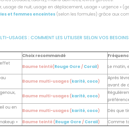
r, usage de nuit, usage en déplacement, usage « urgence » (gerç
les et femmes enceintes
(selon les formules) grâce aux co
TI-USAGES : COMMENT LES UTILISER SELON VOS BESOINS
Choix recommandé
Fréquenc
effet
Baume teinté(
Rouge Ocre
/
Corail
)
Le matin, 
eau
Après lèvre
Baume multi-usages (
karité
,
coco
)
avant de 
genoux,
Régulièrem
Baume multi-usages (
karité
,
coco
)
préférenc
eil ou en
Baume multi-usages (
karité
,
coco
)
Dès que ti
-makeup »
Baume teinté (
Rouge Ocre
/
Corail
)
Comme tou