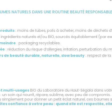
UMES NATURELS DANS UNE ROUTINE BEAUTÉ RESPONSABLE
roduits
: moins de tubes, pots à acheter, moins de déchets 
: ingrédients naturels et/ou BIO, sourcés équitablement (par ex
 moindre
: packaging recyclables.
née
: réduction du risque d’allergies, irritation, perturbation d
rs de beauté durable, naturelle, slow beauty
: respect de la
et multi-usages
BIO du Laboratoire du Haut-Ségala dans votre r
 : un soin qui nourrit, répare, sublime, avec peu de compromis. 
u simplement pour donner un petit éclat naturel, ces baumes 
aites confiance à votre peau : quand elle est respectée, ell