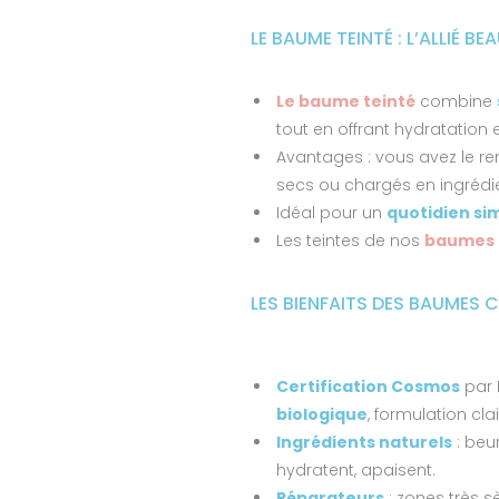
LE BAUME TEINTÉ : L’ALLIÉ 
Le baume teinté
combine
tout en offrant hydratation e
Avantages : vous avez le r
secs ou chargés en ingrédie
Idéal pour un
quotidien si
Les teintes de nos
baumes 
LES BIENFAITS DES BAUMES 
Certification Cosmos
par 
biologique
, formulation clair
Ingrédients naturels
: beur
hydratent, apaisent.
Réparateurs
: zones très s