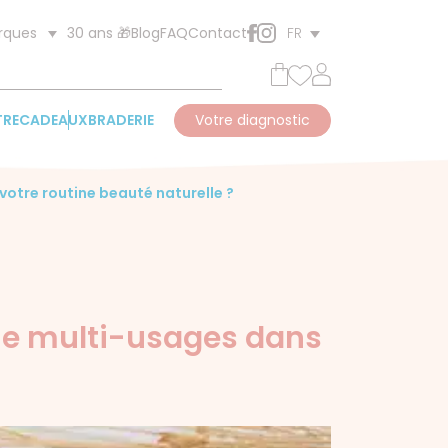
30 ans 🎁
Blog
FAQ
Contact
rques
FR
TRE
CADEAUX
BRADERIE
Votre diagnostic
otre routine beauté naturelle ?
me multi-usages dans