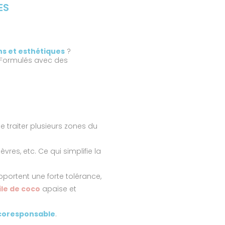
ES
ns et esthétiques
?
. Formulés avec des
e traiter plusieurs zones du
res, etc. Ce qui simplifie la
pportent une forte tolérance,
ile de coco
apaise et
écoresponsable
.