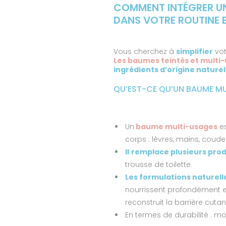
COMMENT INTÉGRER UN
DANS VOTRE ROUTINE B
Vous cherchez à
simplifier
vot
Les baumes teintés et multi
ingrédients d’origine naturel
QU’EST-CE QU’UN BAUME MU
Un
baume multi-usages
e
corps : lèvres, mains, coudes
Il
remplace plusieurs prod
trousse de toilette.
Les formulations naturell
nourrissent profondément et
reconstruit la barrière cutan
En termes de durabilité : m