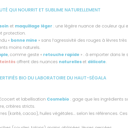
BEAUTÉ QUI NOURRIT ET SUBLIME NATURELLEMENT
soin
et
maquillage
léger
: une légère nuance de couleur qui emb
t protection.
endu «
bonne mine
» sans l’agressivité des rouges à lèvres tr
nts moins naturels.
mple
, comme geste «
retouche rapide
» : à emporter dans le s
teintés
offrent des nuances
naturelles
et
délicate
.
CERTIFIÉS BIO DU LABORATOIRE DU HAUT-SÉGALA
Ecocert et labellisation
Cosmebio
: gage que les ingrédients s
e, critères stricts.
res (karité, cacao), huiles végétales… selon les références. Ces
èches (coudes, talons), mains abîmées, lèvres gercées.