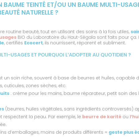
 BAUME TEINTÉ ET/OU UN BAUME MULTI-USAG
EAUTÉ NATURELLE ?
re routine beauté, tout en utilisant des soins à la fois utiles,
sai
-usages
BIO du Laboratoire du Haut-Ségala sont faits pour ça
le
, certifiés
Ecocert
, ils nourrissent, réparent et subliment.
LTI-USAGES ET POURQUOI L’ADOPTER AU QUOTIDIEN ?
st un soin riche, souvent à base de beurres et huiles, capable d
, cuticules, zones sèches, etc.
uits
: crème pour les mains, baume réparateur, petit soin des lèv
es
(beurres, huiles végétales, sans ingrédients controversés) a
 respectent la peau. Par exemple, le
beurre de karité
ou
l’hu
ée.
oins d’emballages, moins de produits différents =
geste plus 