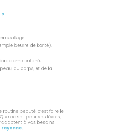
 ?
d’emballage.
emple beurre de karité).
u microbiome cutané.
 peau, du corps, et de la
outine beauté, c’est faire le
Que ce soit pour vos lèvres,
s’adaptent à vos besoins.
e rayonne.