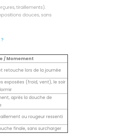
ures, tiraillements).
mpositions douces, sans
 ?
e / Momement
et retouche lors de la journée
s exposées (froid, vent), le soir
dormir
ent, après la douche de
e
raillement ou rougeur ressenti
che finale, sans surcharger