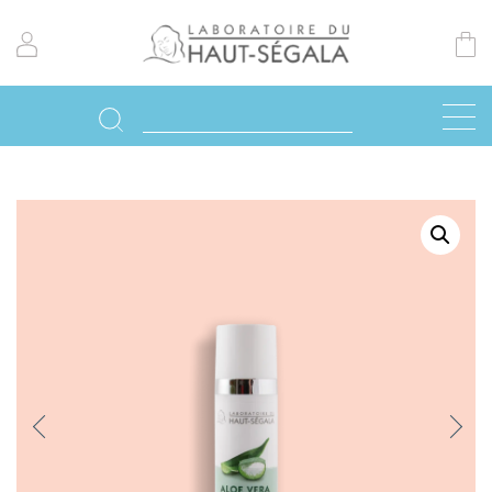
Previo
Next
us