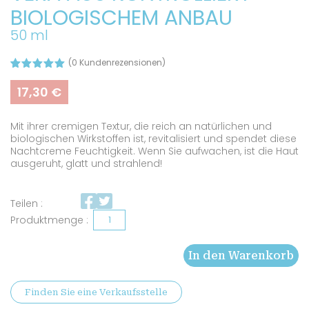
BIOLOGISCHEM ANBAU
50 ml
(
0
Kundenrezensionen)
Bewertet
3
mit
5.00
17,30
€
von 5,
basierend
auf
Mit ihrer cremigen Textur, die reich an natürlichen und
Kundenbew
ertungen
biologischen Wirkstoffen ist, revitalisiert und spendet diese
Nachtcreme Feuchtigkeit. Wenn Sie aufwachen, ist die Haut
ausgeruht, glatt und strahlend!
Teilen :
Nachtcreme
mit
In den Warenkorb
Aloe
Vera
Finden Sie eine Verkaufsstelle
aus