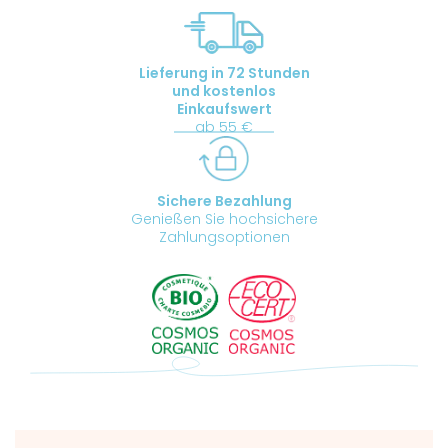
kontrolliert
biologischem
Anbau
Lieferung in 72 Stunden
Menge
und kostenlos
Einkaufswert
ab 55 €
Sichere Bezahlung
Genießen Sie hochsichere
Zahlungsoptionen