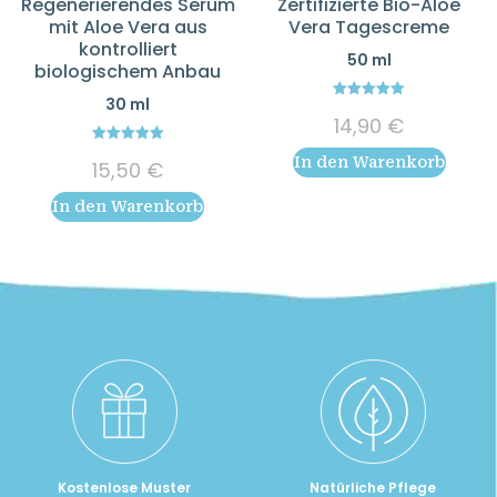
Regenerierendes Serum
Zertifizierte Bio-Aloe
mit Aloe Vera aus
Vera Tagescreme
kontrolliert
50 ml
biologischem Anbau
30 ml
4.89
14,90
€
out of 5
5.00
In den Warenkorb
15,50
€
out of 5
In den Warenkorb
Kostenlose Muster
Natürliche Pflege