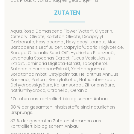
das Produkt vollständig eingedrungen ist.
ZUTATEN
Aqua, Rosa Damascena Flower Water*, Glycerin,
Cetearyl Olivate, Sorbitan Olivate, Dicaprylyl
Carbonate, Hexyldecanol, Hexyldecyl Laurate, Aloe
Barbadensis Leaf Juice*, Caprylic/Capric Triglyceride,
Borago Officinalis Seed Oil*, Hydriertes Pflanzenöl,
Lavandula Stoechas Extract, Fucus Vesiculosus-
Extrakt, Laminaria Digitata-Extrakt, Tocopherol,
Salicornia Herbacea-Extrakt, Xanthangummi,
Sorbitanpalmitat, Cetylpalmitat, Helianthus Annuus-
Samenöl, Parfum, Benzylalkohol, Natriumbenzoat,
Dehydroessigsäure, Kaliumsorbat, Zitronensäure,
Natriumhydroxid, Citronellol, Geraniol
*Zutaten aus kontrolliert biologischem Anbau.
98 % der gesamten Inhaltsstoffe sind natürlichen
Ursprungs.
32 % der gesamten Zutaten stammen aus
kontrolliert biologischem Anbau.