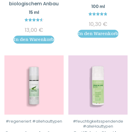
biologischem Anbau
100 ml
15 ml
4.80
10,30
€
out of 5
4.55
13,00
€
out of 5
In den Warenkorb
In den Warenkorb
#regeneriert #allehauttypen
#feuchtigkeitsspendende
#alleHauttypen