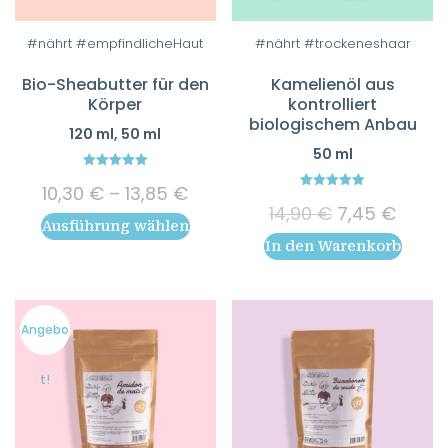
Dieses
#nährt #empfindlicheHaut
#nährt #trockeneshaar
Produkt
Bio-Sheabutter für den
Kamelienöl aus
weist
Körper
kontrolliert
mehrere
biologischem Anbau
120 ml, 50 ml
Varianten
50 ml
auf.
5.00
Preisspanne:
Die
10,30
€
–
13,85
€
out of 5
5.00
10,30 €
Ursprünglich
Aktuel
14,90
€
7,45
€
out of 5
Optionen
Ausführung wählen
bis
Preis
Preis
können
In den Warenkorb
13,85 €
war:
ist:
auf
14,90 €
7,45 
der
Produktseite
Angebo
gewählt
werden
t!