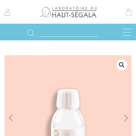
Previo
Next
us