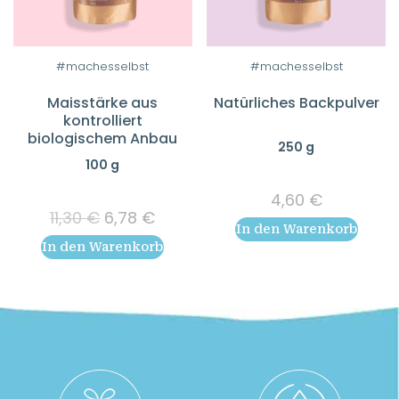
#machesselbst
#machesselbst
Maisstärke aus
Natürliches Backpulver
kontrolliert
biologischem Anbau
250 g
100 g
4,60
€
Ursprünglicher
Aktueller
11,30
€
6,78
€
In den Warenkorb
Preis
Preis
In den Warenkorb
war:
ist:
11,30 €
6,78 €.