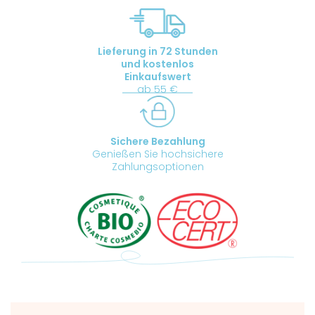
Menge
Lieferung in 72 Stunden
und kostenlos
Einkaufswert
ab 55 €
Sichere Bezahlung
Genießen Sie hochsichere
Zahlungsoptionen