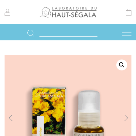
Previo
Next
us