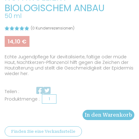
BIOLOGISCHEM ANBAU
50 ml
(
0
Kundenrezensionen)
Bewertet
2
mit
5.00
14,10
€
von 5,
basierend
auf
Echte Jugendpflege für devitalisierte, faltige oder müde
Kundenbew
ertungen
Haut, Nachtkerzen-Pflanzenöl hilft gegen die Zeichen der
Hautalterung und stellt die Geschmeidigkeit der Epidermis
wieder her.
Teilen :
Nachtkerzenöl
aus
In den Warenkorb
kontrolliert
biologischem
Finden Sie eine Verkaufsstelle
Anbau