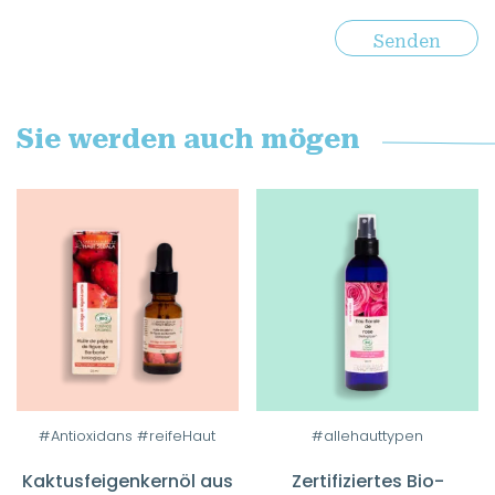
Sie werden auch mögen
Dieses
#Antioxidans #reifeHaut
#allehauttypen
Produkt
Kaktusfeigenkernöl aus
Zertifiziertes Bio-
weist