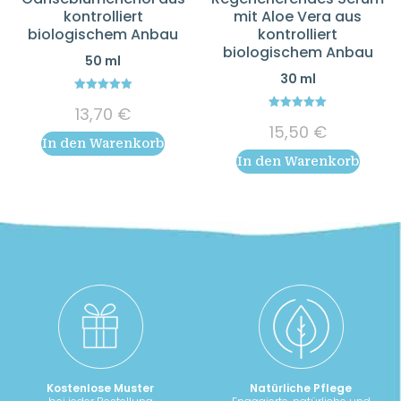
kontrolliert
mit Aloe Vera aus
biologischem Anbau
kontrolliert
biologischem Anbau
50 ml
30 ml
5.00
13,70
€
out of 5
5.00
15,50
€
out of 5
In den Warenkorb
In den Warenkorb
Kostenlose Muster
Natürliche Pflege