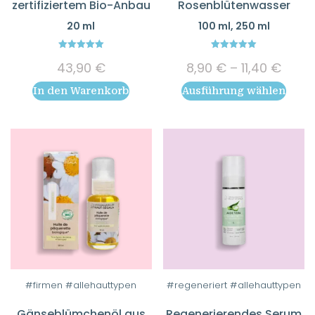
zertifiziertem Bio-Anbau
Rosenblütenwasser
mehrere
20 ml
100 ml, 250 ml
Varianten
auf.
5.00
5.00
Preis
Die
43,90
€
8,90
€
–
11,40
€
out of 5
out of 5
8,90 
Optionen
In den Warenkorb
Ausführung wählen
bis
können
11,40
auf
der
Produktseite
gewählt
werden
#firmen #allehauttypen
#regeneriert #allehauttypen
Gänseblümchenöl aus
Regenerierendes Serum