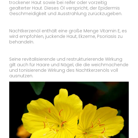
trockener Haut sowie bei reifer oder vorzeitig
gealterter Haut. Dieses Öl verspricht, der Epidermis
Geschmeidigkeit und Ausstrahlung zurückzugeben.
Nachtkerzenöl enthält eine große Menge Vitamin E, es
wird empfohlen, juckende Haut, Ekzeme, Psoriasis zu
behandeln.
Seine revitalisierende und restrukturierende Wirkung
gilt auch für Haare und Nägel, die die weichmachende
und tonisierende Wirkung des Nachtkerzenöls voll
ausnutzen.