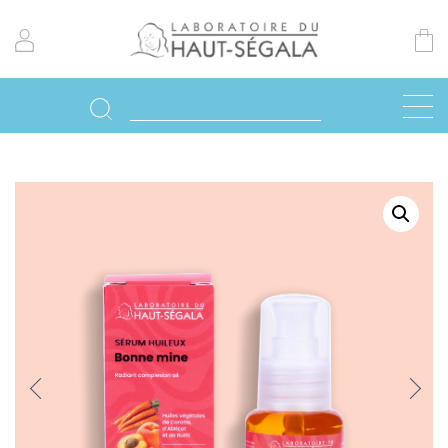
Previo
Next
us