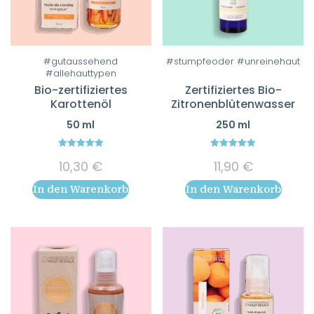
#gutaussehend
#stumpfeoder #unreinehaut
#allehauttypen
Bio-zertifiziertes
Zertifiziertes Bio-
Karottenöl
Zitronenblütenwasser
50 ml
250 ml
5.00
5.00
10,30
€
11,90
€
out of 5
out of 5
In den Warenkorb
In den Warenkorb