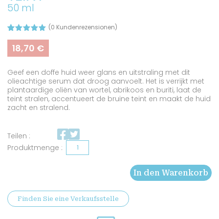
50 ml
(
0
Kundenrezensionen)
Bewertet
14
mit
5.00
18,70
€
von 5,
basierend
auf
Geef een doffe huid weer glans en uitstraling met dit
Kundenbew
ertungen
olieachtige serum dat droog aanvoelt. Het is verrijkt met
plantaardige oliën van wortel, abrikoos en buriti, laat de
teint stralen, accentueert de bruine teint en maakt de huid
zacht en stralend.
Teilen :
Olie
voor
In den Warenkorb
een
stralende
Finden Sie eine Verkaufsstelle
teint
Menge