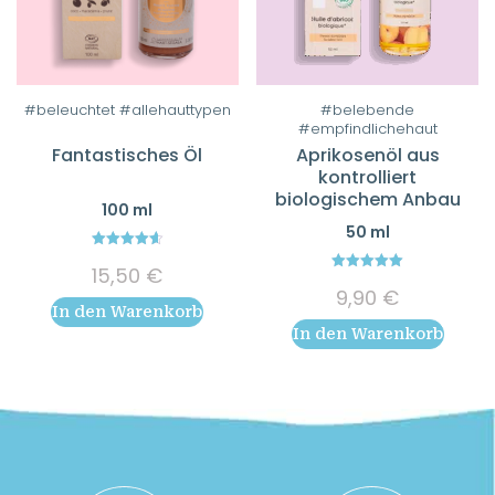
#beleuchtet #allehauttypen
#belebende
#empfindlichehaut
Fantastisches Öl
Aprikosenöl aus
kontrolliert
biologischem Anbau
100 ml
50 ml
4.64
15,50
€
out of 5
5.00
9,90
€
out of 5
In den Warenkorb
In den Warenkorb