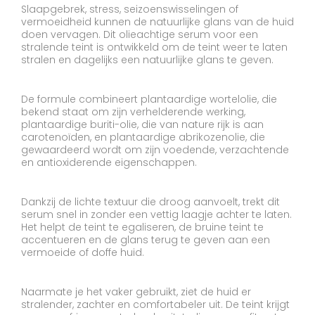
Slaapgebrek, stress, seizoenswisselingen of
vermoeidheid kunnen de natuurlijke glans van de huid
doen vervagen. Dit olieachtige serum voor een
stralende teint is ontwikkeld om de teint weer te laten
stralen en dagelijks een natuurlijke glans te geven.
De formule combineert plantaardige wortelolie, die
bekend staat om zijn verhelderende werking,
plantaardige buriti-olie, die van nature rijk is aan
carotenoïden, en plantaardige abrikozenolie, die
gewaardeerd wordt om zijn voedende, verzachtende
en antioxiderende eigenschappen.
Dankzij de lichte textuur die droog aanvoelt, trekt dit
serum snel in zonder een vettig laagje achter te laten.
Het helpt de teint te egaliseren, de bruine teint te
accentueren en de glans terug te geven aan een
vermoeide of doffe huid.
Naarmate je het vaker gebruikt, ziet de huid er
stralender, zachter en comfortabeler uit. De teint krijgt