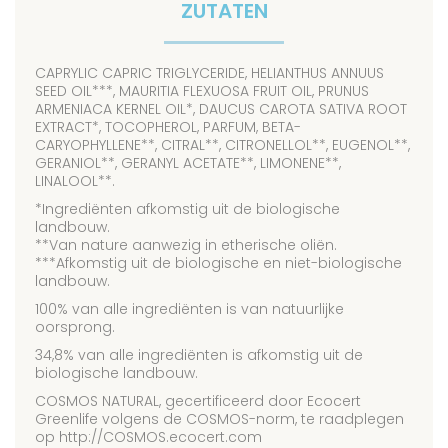
ZUTATEN
CAPRYLIC CAPRIC TRIGLYCERIDE, HELIANTHUS ANNUUS
SEED OIL***, MAURITIA FLEXUOSA FRUIT OIL, PRUNUS
ARMENIACA KERNEL OIL*, DAUCUS CAROTA SATIVA ROOT
EXTRACT*, TOCOPHEROL, PARFUM, BETA-
CARYOPHYLLENE**, CITRAL**, CITRONELLOL**, EUGENOL**,
GERANIOL**, GERANYL ACETATE**, LIMONENE**,
LINALOOL**.
*Ingrediënten afkomstig uit de biologische
landbouw.
**Van nature aanwezig in etherische oliën.
***Afkomstig uit de biologische en niet-biologische
landbouw.
100% van alle ingrediënten is van natuurlijke
oorsprong.
34,8% van alle ingrediënten is afkomstig uit de
biologische landbouw.
COSMOS NATURAL, gecertificeerd door Ecocert
Greenlife volgens de COSMOS-norm, te raadplegen
op http://COSMOS.ecocert.com