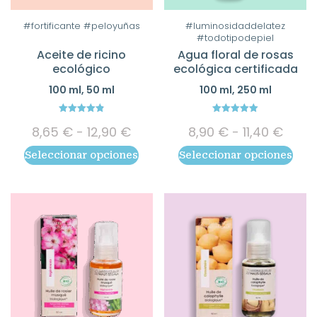
Este
Este
#fortificante #peloyuñas
#luminosidaddelatez
#todotipodepiel
producto
producto
Aceite de ricino
Agua floral de rosas
tiene
tiene
ecológico
ecológica certificada
múltiples
múltiples
100 ml, 50 ml
100 ml, 250 ml
variantes.
variantes.
Las
Las
4.83
5.00
Rango
Rang
opciones
opciones
8,65
€
-
12,90
€
8,90
€
-
11,40
€
out of 5
out of 5
de
de
se
se
Seleccionar opciones
Seleccionar opciones
precios:
preci
pueden
pueden
desde
desd
elegir
elegir
8,65 €
8,90 
hasta
hast
en
en
12,90 €
11,40 
la
la
página
página
de
de
producto
producto