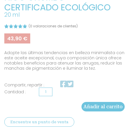
CERTIFICADO ECOLÓGICO
20 ml
(
0
valoraciones de clientes)
Valorado
2
con
5.00
43,90
€
de 5 en
base a
valoracione
Adopte las últimas tendencias en belleza minimalista con
s de
clientes
este aceite excepcional, cuya composición única ofrece
notables beneficios para atenuar las arrugas, reducir las
manchas de pigmentación e iluminar la tez.
Compartir, repartir :
Aceite
de
Añadir al carrito
semillas
de
Encuentre un punto de venta
higo