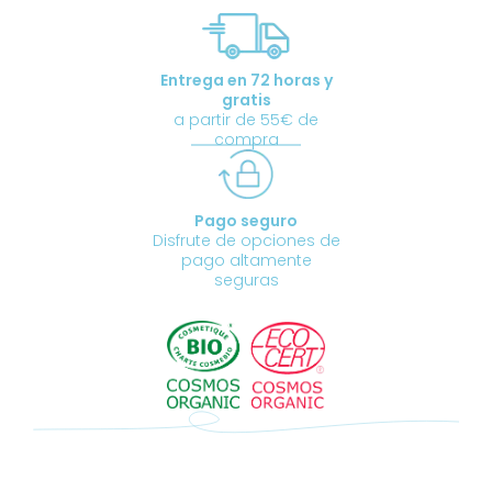
chumbo
-
certificado
Entrega en 72 horas y
ecológico
gratis
cantidad
a partir de 55€ de
compra
Pago seguro
Disfrute de opciones de
pago altamente
seguras