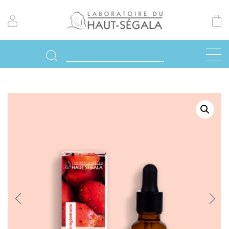
Previo
Next
us