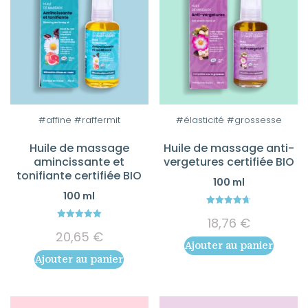
#affine #raffermit
#élasticité #grossesse
Huile de massage
Huile de massage anti-
amincissante et
vergetures certifiée BIO
tonifiante certifiée BIO
100 ml
100 ml
4.67
18,76
€
out of 5
5.00
20,65
€
out of 5
Ajouter au panier
Ajouter au panier