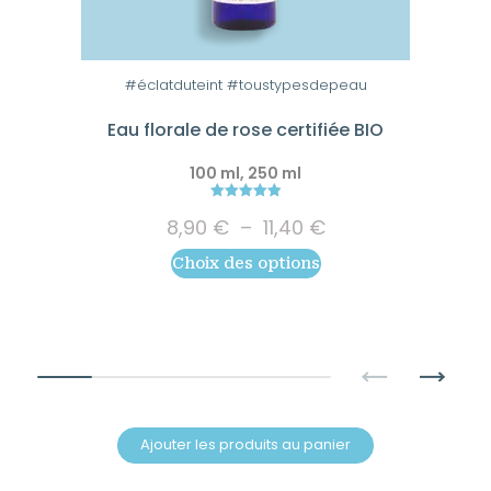
Ce
produit
a
#éclatduteint #toustypesdepeau
plusieurs
variations.
Eau florale de rose certifiée BIO
Les
100 ml, 250 ml
options
peuvent
5.00
Plage
8,90
€
–
11,40
€
out of 5
être
de
choisies
Choix des options
prix :
8,90 €
sur
à
la
11,40 €
page
du
produit
Ajouter les produits au panier