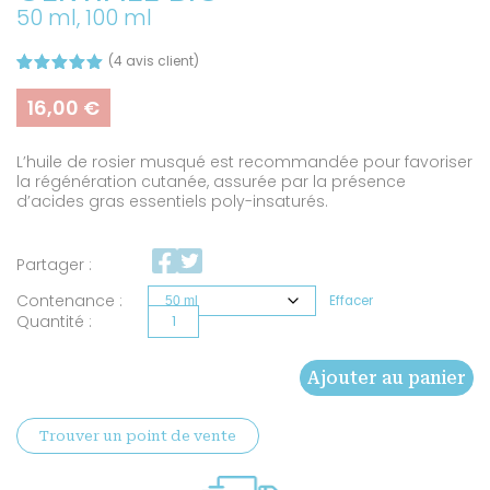
50 ml, 100 ml
(
4
avis client)
Noté
4
5.00
sur 5
16,00
€
basé sur
notations
client
L’huile de rosier musqué est recommandée pour favoriser
la régénération cutanée, assurée par la présence
d’acides gras essentiels poly-insaturés.
Partager :
Contenance
Effacer
quantité
de
Ajouter au panier
Huile
de
Trouver un point de vente
rosier
musqué