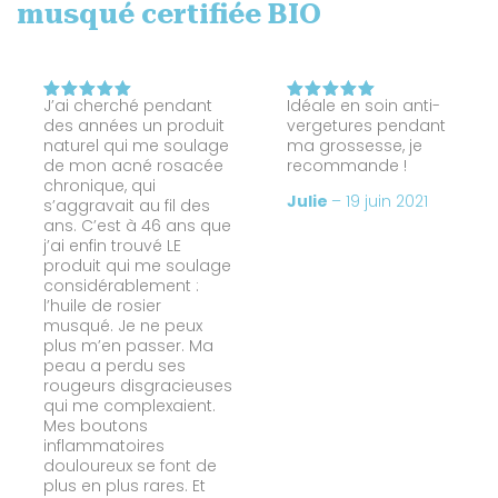
musqué certifiée BIO
J’ai cherché pendant
Idéale en soin anti-
Note
5
Note
5
des années un produit
vergetures pendant
sur 5
sur 5
naturel qui me soulage
ma grossesse, je
de mon acné rosacée
recommande !
chronique, qui
Julie
–
19 juin 2021
s’aggravait au fil des
ans. C’est à 46 ans que
j’ai enfin trouvé LE
produit qui me soulage
considérablement :
l’huile de rosier
musqué. Je ne peux
plus m’en passer. Ma
peau a perdu ses
rougeurs disgracieuses
qui me complexaient.
Mes boutons
inflammatoires
douloureux se font de
plus en plus rares. Et