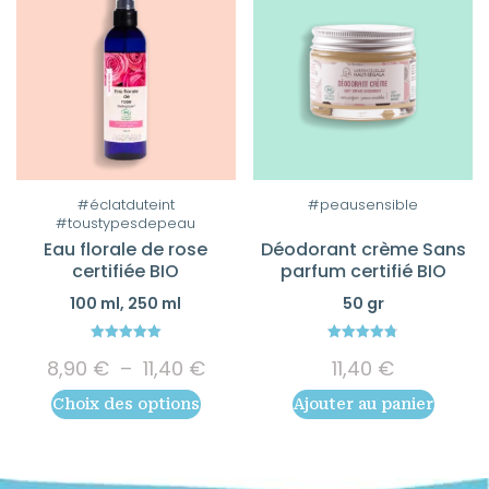
Ce
#éclatduteint
#peausensible
#toustypesdepeau
produit
Eau florale de rose
Déodorant crème Sans
a
certifiée BIO
parfum certifié BIO
plusieurs
100 ml, 250 ml
50 gr
variations.
Les
5.00
4.75
Plage
options
8,90
€
–
11,40
€
11,40
€
out of 5
out of 5
de
peuvent
Choix des options
Ajouter au panier
prix :
être
8,90 €
choisies
à
11,40 €
sur