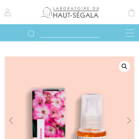
Previo
Next
us