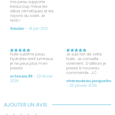
ma peau supporte
beaucoup mieux les
aléas climatiques et les
rayons du soleil. Je
revis !
Gaulier
–
18 juin 2021
huile sublime peau
Je suis fan de cette
Note
5
Note
5
hydratée teint lumineux
huile.. Je conseille
sur 5
sur 5
je ne peux plus m’en
vivement.. D’ailleurs je
passer
passe à nouveau
commande.. J.C.
ortensia.95
–
23 février
2025
charaudeau.jacqueline
–
20 janvier 2026
AJOUTER UN AVIS