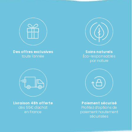
la
page
du
produit
Des offres exclusives
Soins naturels
toute l'année
Éco-responsables
par nature
Livraison 48h offerte
Paiement sécurisé
dès 55€ d'achat
Profitez d’options de
en France
paiement hautement
sécurisées