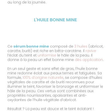
au long de la journée.
L'HUILE BONNE MINE
Ce
sérum bonne mine
composé de
3 huiles
(abricot,
carotte, buriti) est riche en bêta-carotène. Il
ravive
l’éclat du teint et
uniformise
le hâle de la peau. Il
donne à la peau un effet bonne mine
dès application
.
En un seul geste et sans effet de gras, l’huile bonne
mine redonne éclat aux peaux ternes et fatiguées. Sa
formule,
100% d’origine naturelle
, se compose d’huiles
végétales de carotte et de buriti reconnues pour
illuminer le teint, favoriser le bronzage et uniformiser le
hâle de la peau. Ces vertus sont combinées aux
propriétés nourrissantes, apaisantes et anti-
oxydantes de l’huile végétale d’abricot.
Résultat ? La peau est douce et le teint éclatant !