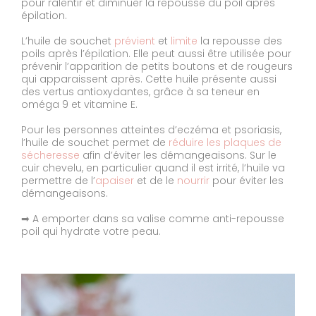
pour ralentir et diminuer la repousse du poil après
épilation.
L’huile de souchet
prévient
et
limite
la repousse des
poils après l’épilation. Elle peut aussi être utilisée pour
prévenir l’apparition de petits boutons et de rougeurs
qui apparaissent après. Cette huile présente aussi
des vertus antioxydantes, grâce à sa teneur en
oméga 9 et vitamine E.
Pour les personnes atteintes d’eczéma et psoriasis,
l’huile de souchet permet de
réduire les plaques de
sécheresse
afin d’éviter les démangeaisons. Sur le
cuir chevelu, en particulier quand il est irrité, l’huile va
permettre de l’
apaiser
et de le
nourrir
pour éviter les
démangeaisons.
➡ A emporter dans sa valise comme anti-repousse
poil qui hydrate votre peau.