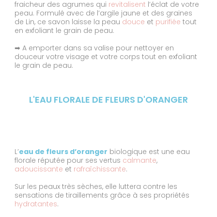
fraicheur des agrumes qui
revitalisent
l’éclat de votre
peau. Formulé avec de l’argile jaune et des graines
de Lin, ce savon laisse la peau
douce
et
purifiée
tout
en exfoliant le grain de peau.
➡ A emporter dans sa valise pour nettoyer en
douceur votre visage et votre corps tout en exfoliant
le grain de peau.
L'EAU FLORALE DE FLEURS D'ORANGER
L’
eau de fleurs d’oranger
biologique est une eau
florale réputée pour ses vertus
calmante
,
adoucissante
et
rafraîchissante
.
Sur les peaux très sèches, elle luttera contre les
sensations de tiraillements grâce à ses propriétés
hydratantes
.