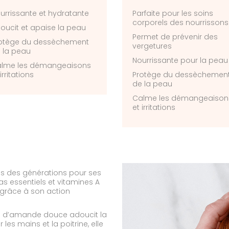
urrissante et hydratante
Parfaite pour les soins
corporels des nourrissons
oucit et apaise la peau
Permet de prévenir des
otège du dessèchement
vergetures
 la peau
Nourrissante pour la peau
lme les démangeaisons
irritations
Protège du dessèchemen
de la peau
Calme les démangeaison
et irritations
s des générations pour ses
as essentiels et vitamines A
 grâce à son action
uile d’amande douce adoucit la
 les mains et la poitrine, elle