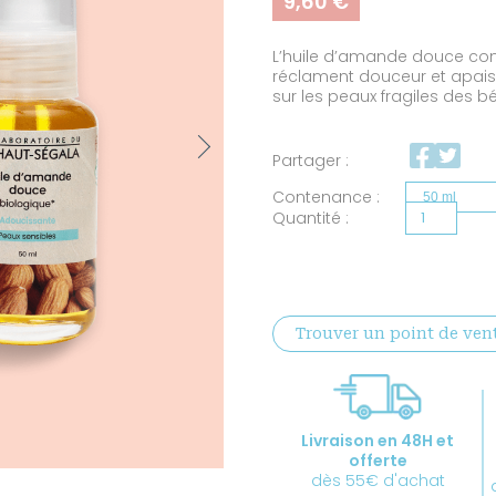
9,60
€
basé sur
notations
client
L’huile d’amande douce con
réclament douceur et apaise
sur les peaux fragiles des b
Next
Partager :
Contenance
quantité
de
Huile
d'amande
Trouver un point de ven
douce
certifiée
BIO
Livraison en 48H et
offerte
dès 55€ d'achat