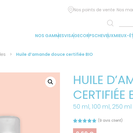
Nos points de vente
Nos ma
NOS GAMMES
VISAGE
CORPS
CHEVEUX
MIEUX-Ê
les
>
Huile d’amande douce certifiée BIO
HUILE D’
CERTIFIÉE 
50 ml, 100 ml, 250 ml
(
9
avis client)
Noté
9
5.00
sur 5