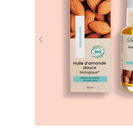
Previo
us