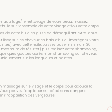
démaquillage/ le nettoyage de votre peau, massez
huile sur l’ensemble de votre visage et/ou votre corps.
tes de cette huile en guise de démaquillant extra-doux.
tilisée sur les cheveux en bain d’huile : imprégnez votre
ointes) avec cette huile. Laissez poser minimum 30
n maximum de résultat) puis réalisez votre shampoing,
uez quelques gouttes après mon shampoing sur cheveux
uniquement sur les longueurs et pointes.
en massage sur le visage et le corps pour adoucir la
 Vous pouvez l’appliquer sur bébé sans danger et
ir l’apparition des vergetures.