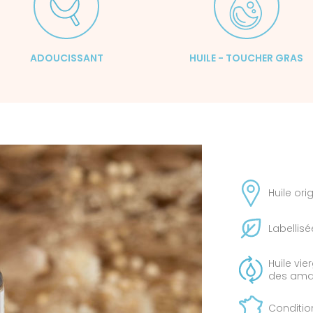
ADOUCISSANT
HUILE - TOUCHER GRAS
Huile ori
Labellisé
Huile vi
des am
Conditio