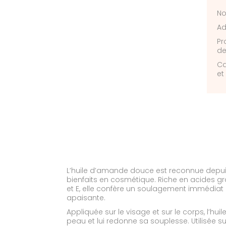
No
Ad
Pr
de
Ca
et 
L’huile d’amande douce est reconnue depui
bienfaits en cosmétique. Riche en acides gr
et E, elle confère un soulagement immédiat
apaisante.
Appliquée sur le visage et sur le corps, l’h
peau et lui redonne sa souplesse. Utilisée sur