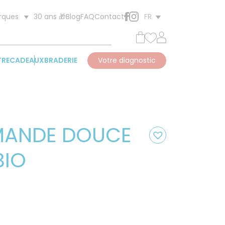
30 ans 🎁
Blog
FAQ
Contact
rques
FR
TRE
CADEAUX
BRADERIE
Votre diagnostic
AMANDE DOUCE
BIO