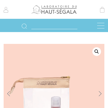
Previo
Next
us