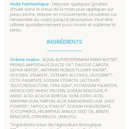
Huile Fantastique
: Déposer quelques gouttes
d’huile dans le creux de la main puis appliquer sur
peau sèche. Masser en mouvements circulaires sur
l’ensemble du corps jusqu’à absorption. Peut être
utilisée quotidiennement pour nourrir et sublimer la
peau.
INGRÉDIENTS
Crème mains
: AQUA, BUTYROSPERMUM PARKII BUTTER*,
PRUNUS AMYGDALUS DULCIS OIL*, DAUCUS CAROTA
SATIVA WATER*, ANTHEMIS NOBILIS FLOWER WATER*,
GLYCERYL STEARATE , CETEARYL ALCOHOL, GLYCERIN**,
CETYL PALMITATE, SODIUM STEAROYL LACTYLATE,
GLUCONOLACTONE, CERA ALBA*, POTASSIUM PALMITOYL
HYDROLYZED WHEAT PROTEIN, SODIUM BENZOATE, P-
ANISIC ACID, ACACIA SENEGAL GUM, CITRIC ACID,
XANTHAN GUM, PARFUM, ALOE BARBADENSIS LEAF JUICE
POWDER*, TAPIOCA STARCH*, SODIUM HYALURONATE,
TOCOPHEROL, HELIANTHUS ANNUUS SEED OIL, BENZYL
BENZOATE, CITRONELLOL, LINALOOL.
*Ingrédients issus de l’Agriculture Biologique.