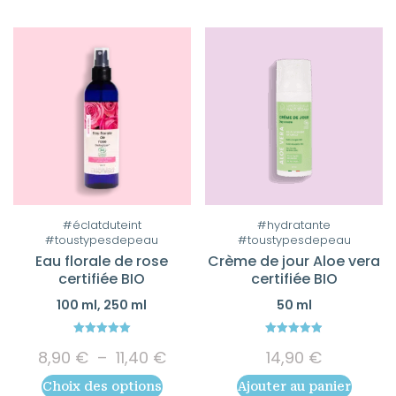
Ce
#éclatduteint
#hydratante
#toustypesdepeau
#toustypesdepeau
produit
Eau florale de rose
Crème de jour Aloe vera
a
certifiée BIO
certifiée BIO
plusieurs
100 ml, 250 ml
50 ml
variations.
Les
5.00
4.89
Plage
options
8,90
€
–
11,40
€
14,90
€
out of 5
out of 5
de
peuvent
Choix des options
Ajouter au panier
prix :