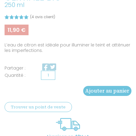
250 ml
(
4
avis client)
Noté
3
5.00
sur 5
11,90
€
basé sur
notations
client
L’eau de citron est idéale pour illuminer le teint et atténuer
les imperfections.
Partager :
quantité
de
Ajouter au panier
Eau
florale
Trouver un point de vente
de
citron
certifiée
BIO