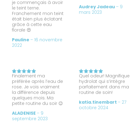
je commençais à avoir
Audrey Jadeau
–
9
le teint terne.
mars 2023
Franchement mon teint
était bien plus éclatant
grâce à cette eau
florale 😍
Pauline
–
16 novembre
2022
Finalement ma
Quel odeur! Magnifique
Note
5
Note
5
préférée après l’eau de
hydrolat qui s’intègre
sur 5
sur 5
rose. Je vois vraiment
parfaitement dans ma
la différence depuis
routine de soin!
quelques mois. Ma
katia.tinembart
–
27
petite routine du soir 😉
octobre 2024
ALADENISE
–
9
septembre 2023