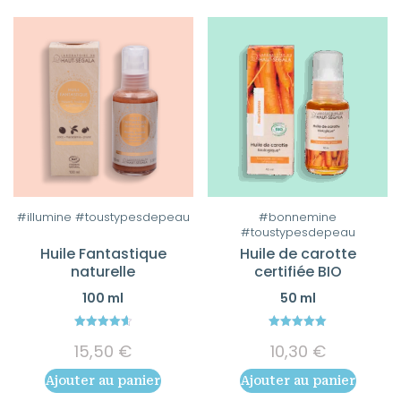
#illumine #toustypesdepeau
#bonnemine
#toustypesdepeau
Huile Fantastique
Huile de carotte
naturelle
certifiée BIO
100 ml
50 ml
4.64
5.00
15,50
€
10,30
€
out of 5
out of 5
Ajouter au panier
Ajouter au panier