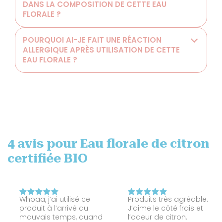
DANS LA COMPOSITION DE CETTE EAU
FLORALE ?
POURQUOI AI-JE FAIT UNE RÉACTION
ALLERGIQUE APRÈS UTILISATION DE CETTE
EAU FLORALE ?
4 avis pour
Eau florale de citron
certifiée BIO
Whoaa, j’ai utilisé ce
Produits très agréable.
Note
5
Note
5
produit à l’arrivé du
J’aime le côté frais et
sur 5
sur 5
mauvais temps, quand
l’odeur de citron.