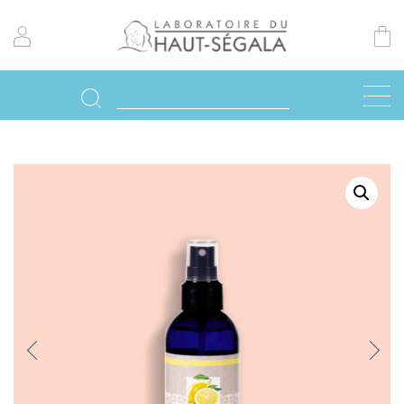
Previo
Next
us