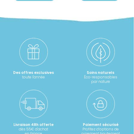
être
8,90 €
choisies
à
11,40 €
sur
la
page
du
produit
Des offres exclusives
Soins naturels
toute l'année
Éco-responsables
par nature
Livraison 48h offerte
Paiement sécurisé
dès 55€ d'achat
Profitez d’options de
en France
paiement hautement