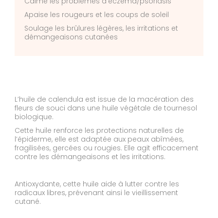
Calme les problèmes d’eczéma/psoriasis
Apaise les rougeurs et les coups de soleil
Soulage les brûlures légères, les irritations et
démangeaisons cutanées
L’huile de calendula est issue de la macération des
fleurs de souci dans une huile végétale de tournesol
biologique.
Cette huile renforce les protections naturelles de
l’épiderme, elle est adaptée aux peaux abîmées,
fragilisées, gercées ou rougies. Elle agit efficacement
contre les démangeaisons et les irritations.
Antioxydante, cette huile aide à lutter contre les
radicaux libres, prévenant ainsi le vieillissement
cutané.