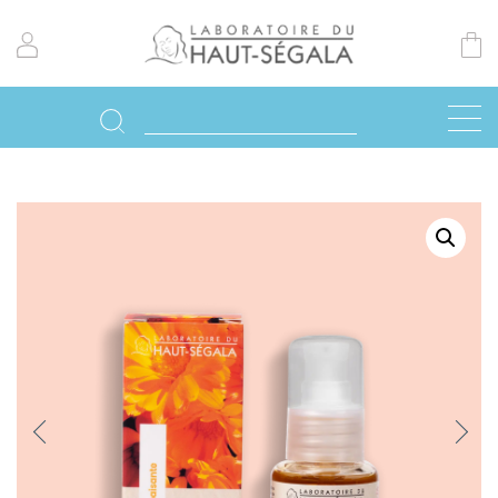
Previo
Next
us