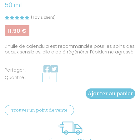
50 ml
(
1
avis client)
Noté
1
5.00
sur 5
11,90
€
basé sur
notation
client
L’huile de calendula est recommandée pour les soins des
peaux sensibles, elle aide à régénérer l’épiderme agressé.
Partager :
quantité
de
Ajouter au panier
Huile
de
Trouver un point de vente
calendula
certifiée
BIO