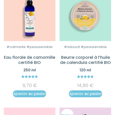
#calmante #peausensible
#adoucit #peausensible
Eau florale de camomille
Beurre corporel à l’huile
certifié BIO
de calendula certifié BIO
250 ml
120 ml
5.00
5.00
9,70
€
14,80
€
out of 5
out of 5
Ajouter au panier
Ajouter au panier