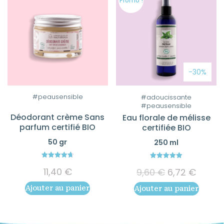
Promo !
-30%
#peausensible
#adoucissante
#peausensible
Déodorant crème Sans
Eau florale de mélisse
parfum certifié BIO
certifiée BIO
50 gr
250 ml
4.75
5.00
11,40
€
Le
Le
9,60
€
6,72
€
out of 5
out of 5
prix
prix
Ajouter au panier
Ajouter au panier
initial
actuel
était :
est :
9,60 €.
6,72 €