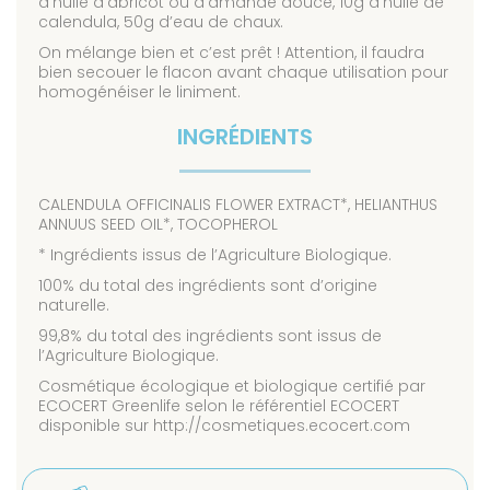
d’huile d’abricot ou d’amande douce, 10g d’huile de
calendula, 50g d’eau de chaux.
On mélange bien et c’est prêt ! Attention, il faudra
bien secouer le flacon avant chaque utilisation pour
homogénéiser le liniment.
INGRÉDIENTS
CALENDULA OFFICINALIS FLOWER EXTRACT*, HELIANTHUS
ANNUUS SEED OIL*, TOCOPHEROL
* Ingrédients issus de l’Agriculture Biologique.
100% du total des ingrédients sont d’origine
naturelle.
99,8% du total des ingrédients sont issus de
l’Agriculture Biologique.
Cosmétique écologique et biologique certifié par
ECOCERT Greenlife selon le référentiel ECOCERT
disponible sur http://cosmetiques.ecocert.com