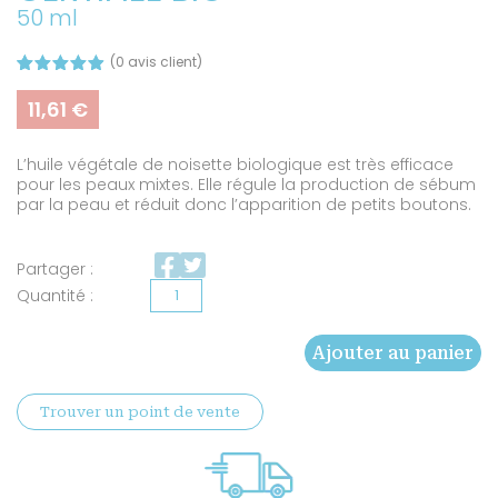
50 ml
(
0
avis client)
Noté
7
4.86
sur 5
11,61
€
basé sur
notations
client
L’huile végétale de noisette biologique est très efficace
pour les peaux mixtes. Elle régule la production de sébum
par la peau et réduit donc l’apparition de petits boutons.
Partager :
quantité
de
Ajouter au panier
Huile
de
Trouver un point de vente
noisette
certifiée
BIO