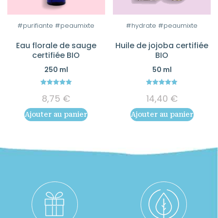
#purifiante #peaumixte
#hydrate #peaumixte
Eau florale de sauge
Huile de jojoba certifiée
certifiée BIO
BIO
250 ml
50 ml
5.00
5.00
8,75
€
14,40
€
out of 5
out of 5
Ajouter au panier
Ajouter au panier