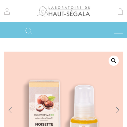
Previo
Next
us