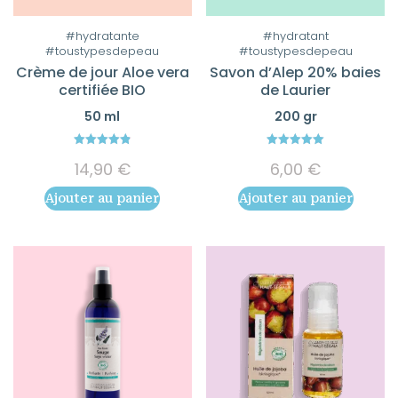
#hydratante
#hydratant
#toustypesdepeau
#toustypesdepeau
Crème de jour Aloe vera
Savon d’Alep 20% baies
certifiée BIO
de Laurier
50 ml
200 gr
4.89
5.00
14,90
€
6,00
€
out of 5
out of 5
Ajouter au panier
Ajouter au panier