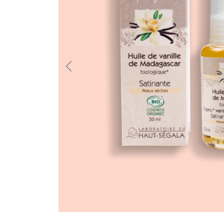
Previo
us