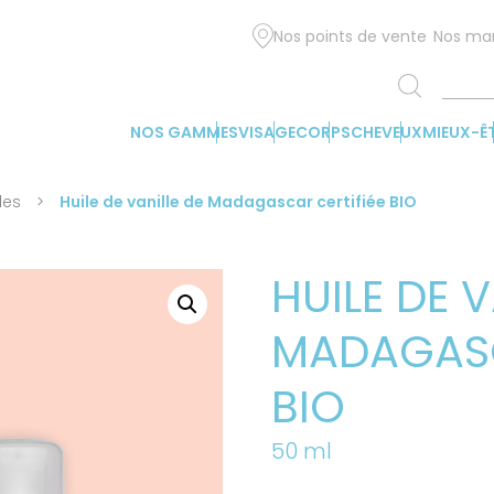
Nos points de vente
Nos ma
NOS GAMMES
VISAGE
CORPS
CHEVEUX
MIEUX-Ê
les
>
Huile de vanille de Madagascar certifiée BIO
HUILE DE V
MADAGASC
BIO
50 ml