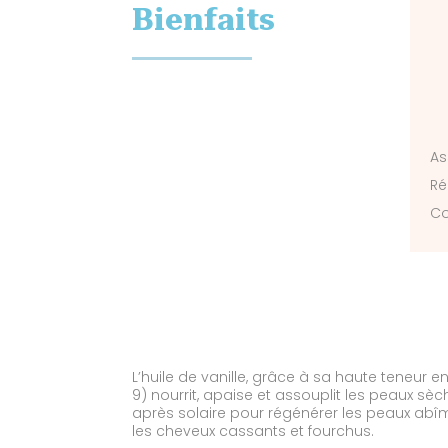
Bienfaits
As
Ré
Co
L’huile de vanille, grâce à sa haute teneur 
9) nourrit, apaise et assouplit les peaux sèc
après solaire pour régénérer les peaux abîm
les cheveux cassants et fourchus.