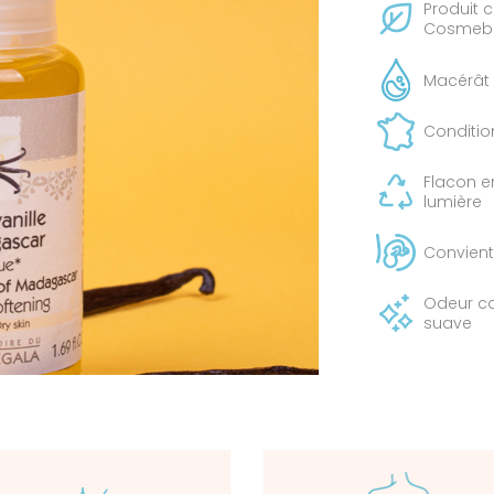
Produit c
Cosmeb
Macérât 
Conditio
Flacon e
lumière
Convient
Odeur ca
suave