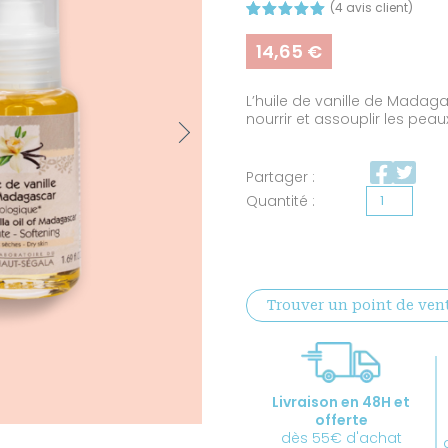
(
4
avis client)
Noté
4
5.00
sur 5
14,65
€
basé sur
notations
client
L’huile de vanille de Madag
nourrir et assouplir les peau
Next
Partager :
quantité
de
Huile
de
Trouver un point de ven
vanille
de
Madagascar
certifiée
Livraison en 48H et
BIO
offerte
dès 55€ d'achat