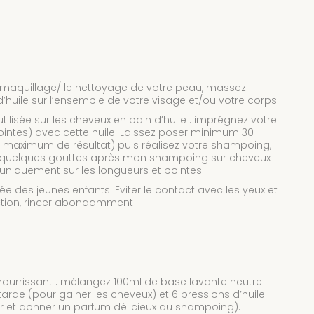
démaquillage/ le nettoyage de votre peau, massez
huile sur l’ensemble de votre visage et/ou votre corps.
tilisée sur les cheveux en bain d’huile : imprégnez votre
ointes) avec cette huile. Laissez poser minimum 30
n maximum de résultat) puis réalisez votre shampoing,
uez quelques gouttes après mon shampoing sur cheveux
uniquement sur les longueurs et pointes.
ée des jeunes enfants. Eviter le contact avec les yeux et
ction, rincer abondamment
ourrissant : mélangez 100ml de base lavante neutre
arde (pour gainer les cheveux) et 6 pressions d’huile
urrir et donner un parfum délicieux au shampoing).