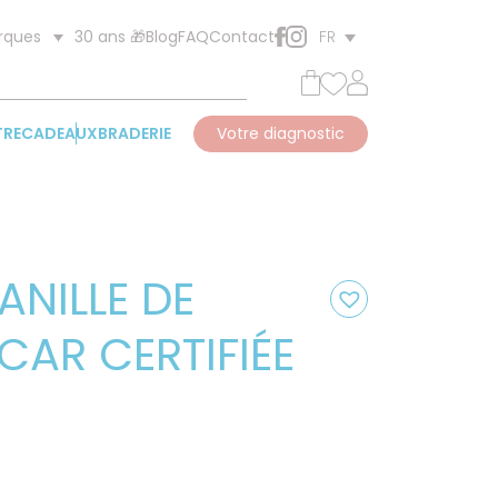
30 ans 🎁
Blog
FAQ
Contact
rques
FR
TRE
CADEAUX
BRADERIE
Votre diagnostic
ANILLE DE
AR CERTIFIÉE