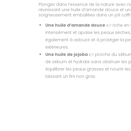
Plongez dans l’essence de la nature avec notr
réunissant une huile d’amande douce et une
soigneusement emballées dans un joli coffre
Une huile d’amande douce
👉 riche en 
intensément et apaise les peaux sèches, ir
également à adoucir et à protéger la pe
extérieures.
Une huile de jojoba
👉 proche du sébum n
de sébum et hydrate sans obstruer les po
équilibrer les peaux grasses et nourrir le
laissant un fini non gras.