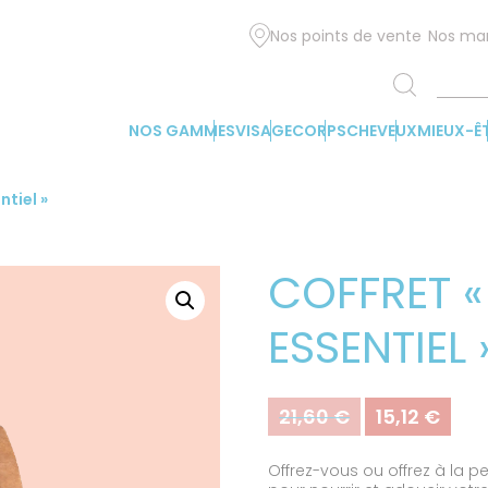
Nos points de vente
Nos ma
NOS GAMMES
VISAGE
CORPS
CHEVEUX
MIEUX-Ê
ntiel »
COFFRET 
ESSENTIEL 
21,60
€
15,12
€
Le
Le
prix
prix
initial
actu
Offrez-vous ou offrez à la pe
était :
est :