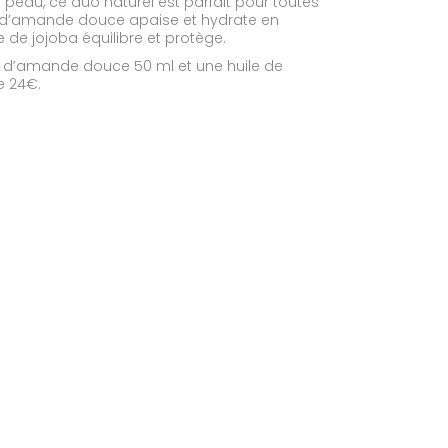
e peau, ce duo naturel est parfait pour toutes
€.
ile d’amande douce apaise et hydrate en
e de jojoba équilibre et protège.
le d’amande douce 50 ml et une huile de
e 24€.