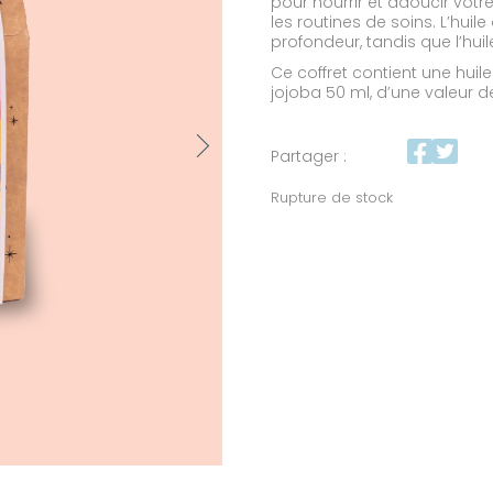
pour nourrir et adoucir votr
21,60 €.
15,12 
les routines de soins. L’hu
profondeur, tandis que l’huil
Ce coffret contient une hui
jojoba 50 ml, d’une valeur d
Next
Partager :
Rupture de stock