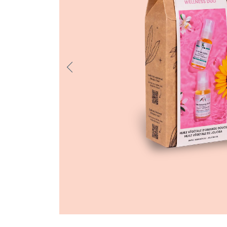
Previo
us