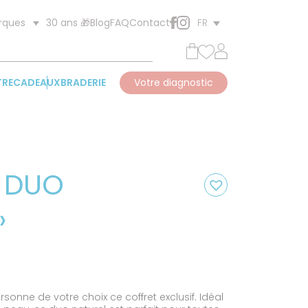
30 ans 🎁
Blog
FAQ
Contact
rques
FR
TRE
CADEAUX
BRADERIE
Votre diagnostic
« DUO
»
el
rsonne de votre choix ce coffret exclusif. Idéal