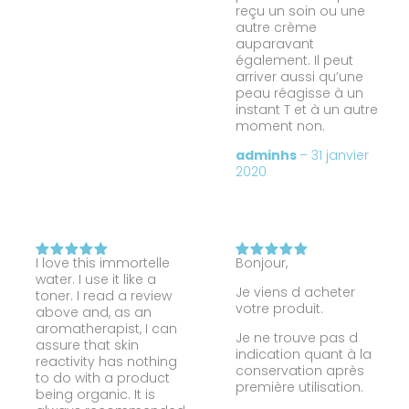
reçu un soin ou une
autre crème
auparavant
également. Il peut
arriver aussi qu’une
peau réagisse à un
instant T et à un autre
moment non.
adminhs
–
31 janvier
2020
I love this immortelle
Bonjour,
Note
5
Note
5
water. I use it like a
sur 5
sur 5
Je viens d acheter
toner. I read a review
votre produit.
above and, as an
aromatherapist, I can
Je ne trouve pas d
assure that skin
indication quant à la
reactivity has nothing
conservation après
to do with a product
première utilisation.
being organic. It is