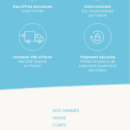
Des offres exclusives
Soins naturels
toute l'année
Éco-responsables
par nature
Livraison 48h offerte
Paiement sécurisé
dès 55€ d'achat
Profitez d’options de
en France
paiement hautement
sécurisées
NOS GAMMES
VISAGE
CORPS