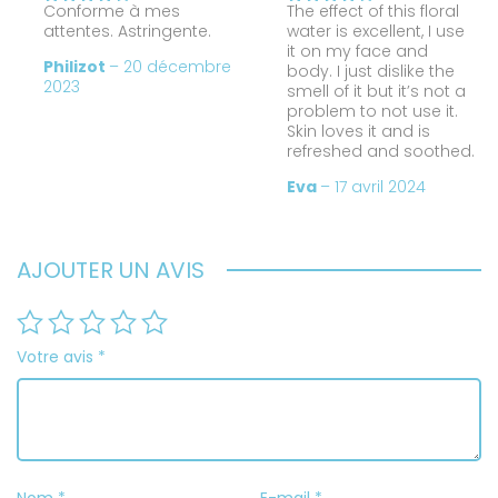
Conforme à mes
The effect of this floral
Note
4
Note
4
attentes. Astringente.
water is excellent, I use
sur 5
sur 5
it on my face and
Philizot
–
20 décembre
body. I just dislike the
2023
smell of it but it’s not a
problem to not use it.
Skin loves it and is
refreshed and soothed.
Eva
–
17 avril 2024
AJOUTER UN AVIS
Votre avis
*