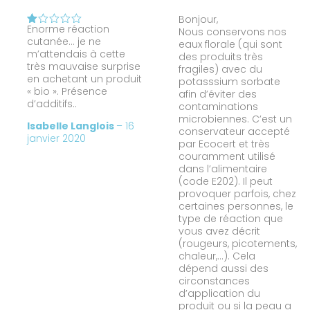
Bonjour,
Enorme réaction
Nous conservons nos
N
cutanée… je ne
ot
eaux florale (qui sont
e
m’attendais à cette
des produits très
1
très mauvaise surprise
fragiles) avec du
s
en achetant un produit
potasssium sorbate
ur
« bio ». Présence
5
afin d’éviter des
d’additifs..
contaminations
microbiennes. C’est un
Isabelle Langlois
–
16
conservateur accepté
janvier 2020
par Ecocert et très
couramment utilisé
dans l’alimentaire
(code E202). Il peut
provoquer parfois, chez
certaines personnes, le
type de réaction que
vous avez décrit
(rougeurs, picotements,
chaleur,…). Cela
dépend aussi des
circonstances
d’application du
produit ou si la peau a