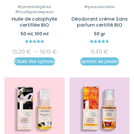
Ce
#jambeslégères
#peausensible
#toustypesdepeau
produit
Huile de calophylle
Déodorant crème Sans
a
certifiée BIO
parfum certifié BIO
plusieurs
50 ml, 100 ml
50 gr
variations.
Les
5.00
4.75
Plage
options
13,20
€
–
19,10
€
11,40
€
out of 5
out of 5
de
peuvent
Choix des options
Ajouter au panier
prix :
être
13,20 €
choisies
à
19,10 €
sur
la
page
du
produit