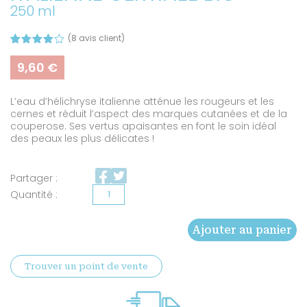
250 ml
(
8
avis client)
Noté
6
4.00
9,60
€
sur 5
basé
sur
L’eau d’hélichryse italienne atténue les rougeurs et les
notation
s client
cernes et réduit l’aspect des marques cutanées et de la
couperose. Ses vertus apaisantes en font le soin idéal
des peaux les plus délicates !
Partager :
quantité
de
Ajouter au panier
Eau
florale
Trouver un point de vente
d'hélichryse
Italienne
certifiée