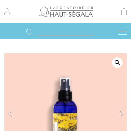
Previo
Next
us