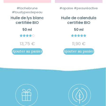
#tachebrune
#apaise #peauréactive
#toustypesdepeau
Huile de lys blanc
Huile de calendula
certifiée BIO
certifiée BIO
50 ml
50 ml
4.20
5.00
13,75
€
11,90
€
out of 5
out of 5
Ajouter au panier
Ajouter au panier