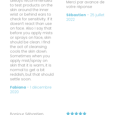
always recommended
Merci par avance de
to test products on the
votre réponse
skin around the inner
wrist or behind ears to
Sébastien
–
25 juillet
check for sensitivity. If it
2022
doesn’t react than use
on face. Also I say that
before you apply mists
or sprays on face, skin
should be clean. I find
the act of cleansing
cools the skin down.
Sometimes when you
apply mist/spray on
skin that it is warm, it is
normal to get a bit
reddish, but that should
settle soon.
Fabiana
–
1 décembre
2020
Bonjour Sébastien,