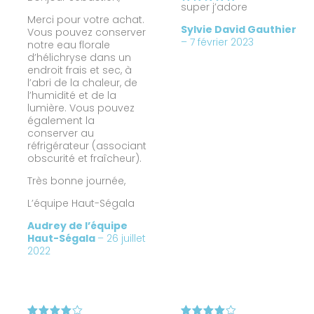
super j’adore
Note
5
Merci pour votre achat.
sur 5
Sylvie David Gauthier
Vous pouvez conserver
–
7 février 2023
notre eau florale
d’hélichryse dans un
endroit frais et sec, à
l’abri de la chaleur, de
l’humidité et de la
lumière. Vous pouvez
également la
conserver au
réfrigérateur (associant
obscurité et fraîcheur).
Très bonne journée,
L’équipe Haut-Ségala
Audrey de l’équipe
Haut-Ségala
–
26 juillet
2022