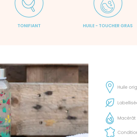
TONIFIANT
HUILE - TOUCHER GRAS
Huile ori
Labellisé
Macérât 
Conditio