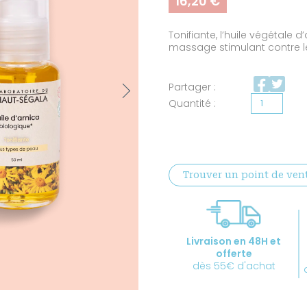
16,20
€
basé sur
notations
client
Tonifiante, l’huile végétal
massage stimulant contre le
Next
Partager :
quantité
de
Huile
d'arnica
Trouver un point de ven
certifiée
BIO
Livraison en 48H et
offerte
dès 55€ d'achat