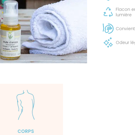
Flacon e
lumière
Convien
Odeur lé
CORPS