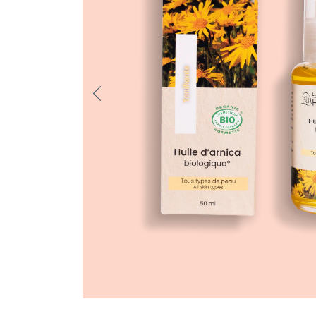
Previo
us