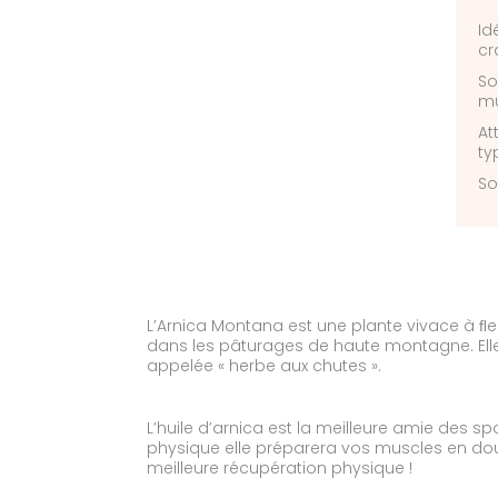
Id
cr
So
mu
At
ty
So
L’Arnica Montana est une plante vivace à ﬂ
dans les pâturages de haute montagne. Elle
appelée « herbe aux chutes ».
L’huile d’arnica est la meilleure amie des spor
physique elle préparera vos muscles en do
meilleure récupération physique !