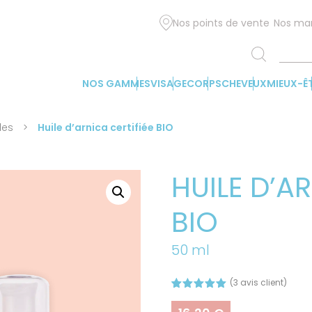
Nos points de vente
Nos ma
NOS GAMMES
VISAGE
CORPS
CHEVEUX
MIEUX-Ê
les
>
Huile d’arnica certifiée BIO
HUILE D’AR
BIO
50 ml
(
3
avis client)
Noté
3
5.00
sur 5