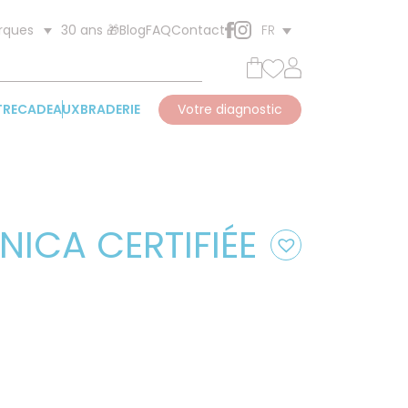
30 ans 🎁
Blog
FAQ
Contact
rques
FR
TRE
CADEAUX
BRADERIE
Votre diagnostic
NICA CERTIFIÉE