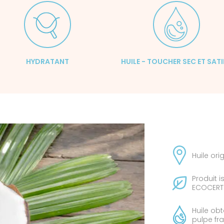
HYDRATANT
HUILE - TOUCHER SEC ET SAT
Huile ori
Produit i
ECOCERT 
Huile ob
pulpe fr