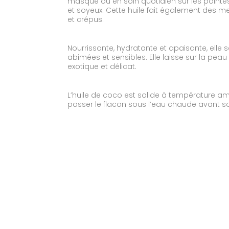
masque ou en soin quotidien sur les pointes
et soyeux. Cette huile fait également des mer
et crépus.
Nourrissante, hydratante et apaisante, elle s
abimées et sensibles. Elle laisse sur la pe
exotique et délicat.
L’huile de coco est solide à température am
passer le flacon sous l’eau chaude avant son