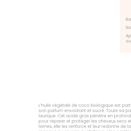
Ra
No
Ap
su
L’huile végétale de coco biologique est par
son parfum envoûtant et sucré. Toute sa part
laurique. Cet acide gras pénètre en profonde
pour réparer et protéger les cheveux secs e
ternes, elle les renforce et leur redonne de l