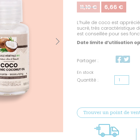
11,10
€
6,66
€
Le
Le
prix
prix
initial
actue
L’huile de coco est appréci
était :
est :
sucré, très caractéristique de
11,10 €.
6,66 €
est conseillée pour ses fon
Next
Date limite d’utilisation o
Partager :
En stock
quantité
de
Huile
de
Trouver un point de ven
coco
certifiée
BIO
-