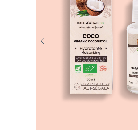
Previo
us