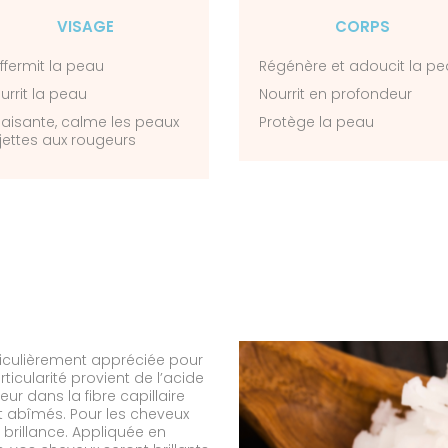
VISAGE
CORPS
ffermit la peau
Régénère et adoucit la p
urrit la peau
Nourrit en profondeur
aisante, calme les peaux
Protège la peau
jettes aux rougeurs
ticulièrement appréciée pour
icularité provient de l’acide
ur dans la fibre capillaire
t abîmés. Pour les cheveux
a brillance. Appliquée en