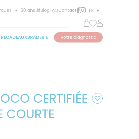
30 ans 🎁
Blog
FAQ
Contact
rques
FR
TRE
CADEAUX
BRADERIE
Votre diagnostic
COCO CERTIFIÉE
E COURTE