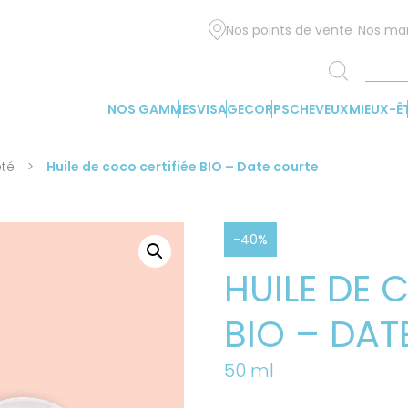
Nos points de vente
Nos ma
NOS GAMMES
VISAGE
CORPS
CHEVEUX
MIEUX-Ê
été
>
Huile de coco certifiée BIO – Date courte
-40%
HUILE DE 
BIO – DAT
50 ml