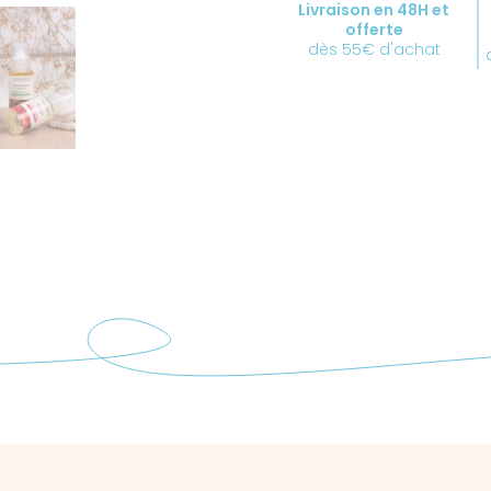
Livraison en 48H et
Date
offerte
courte
dès 55€ d'achat