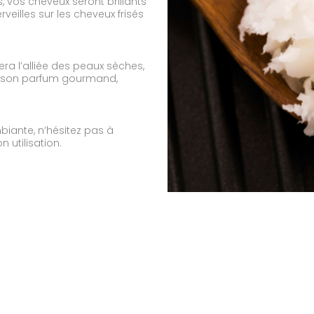
, vos cheveux seront brillants
veilles sur les cheveux frisés
era l’alliée des peaux sèches,
au son parfum gourmand,
biante, n’hésitez pas à
 utilisation.