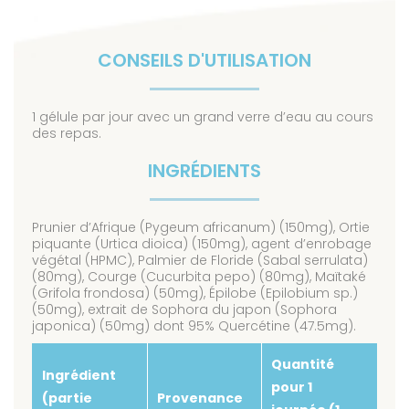
CONSEILS D'UTILISATION
1 gélule par jour avec un grand verre d’eau au cours
des repas.
INGRÉDIENTS
Prunier d’Afrique (Pygeum africanum) (150mg), Ortie
piquante (Urtica dioica) (150mg), agent d’enrobage
végétal (HPMC), Palmier de Floride (Sabal serrulata)
(80mg), Courge (Cucurbita pepo) (80mg), Maïtaké
(Grifola frondosa) (50mg), Épilobe (Epilobium sp.)
(50mg), extrait de Sophora du japon (Sophora
japonica) (50mg) dont 95% Quercétine (47.5mg).
Quantité
Ingrédient
pour 1
(partie
Provenance