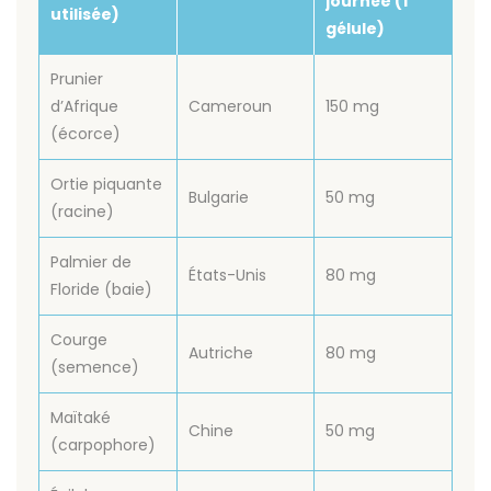
journée (1
utilisée)
gélule)
Prunier
d’Afrique
Cameroun
150 mg
(écorce)
Ortie piquante
Bulgarie
50 mg
(racine)
Palmier de
États-Unis
80 mg
Floride (baie)
Courge
Autriche
80 mg
(semence)
Maïtaké
Chine
50 mg
(carpophore)