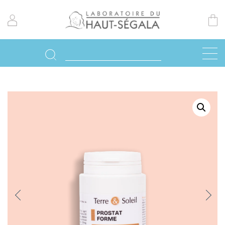
Previo
Next
us