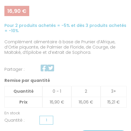
16,90
€
Pour 2 produits achetés = -5% et dès 3 produits achetés
= -10%
Complément alimentaire à base de Prunier d’Afrique,
d’Ortie piquante, de Palmier de Floride, de Courge, de
Maitaké, d’Epilobe et d’extrait de Sophora.
Partager :
Remise par quantité
Quantité
0 - 1
2
3+
Prix
16,90
€
16,06
€
15,21
€
En stock
quantité
de