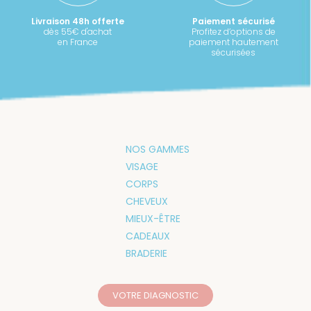
Livraison 48h offerte
Paiement sécurisé
dès 55€ d'achat
Profitez d’options de
en France
paiement hautement
sécurisées
NOS GAMMES
VISAGE
CORPS
CHEVEUX
MIEUX-ÊTRE
CADEAUX
BRADERIE
VOTRE DIAGNOSTIC